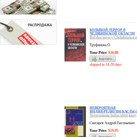
БОЛЬШОЙ ТЕРРОР В
ЧЕЛЯБИНСКОЙ ОБЛАСТИ
Bol'shoi terror v Cheliabinskoi o
Труфанова О.
Your Price:
$26.88
shipped in 14-20 days
НЕВЕРОЯТНАЯ
ИНДИЯ:РЕЛИГИИ,КАСТЫ
Neveroiatnaia Indiia:religii,kast
Снесарев Андрей Евгеньевич
Your Price:
$19.95