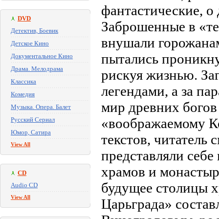
фантастические, о
DVD
Заброшенные в «те
Детектив, Боевик
внушали горожанам
Детское Кино
пытались проникну
Документальное Кино
Драма. Мелодрама
рискуя жизнью. З
Классика
легендами, а за п
Комедия
мир древних богов
Музыка. Опера. Балет
«воображаемому К
Русский Сериал
Юмор, Сатира
текстов, читатель 
View All
представляли себе 
храмов и монастыр
CD
будущее столицы х
Audio CD
View All
Царьграда» состав