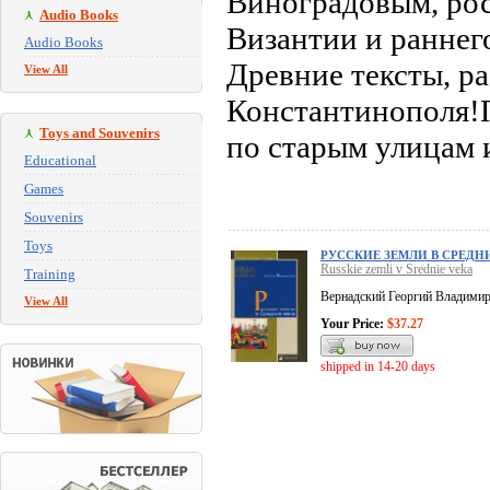
Виноградовым, рос
Audio Books
Византии и раннег
Audio Books
Древние тексты, р
View All
Константинополя!П
Toys and Souvenirs
по старым улицам 
Educational
Games
Souvenirs
Toys
РУССКИЕ ЗЕМЛИ В СРЕДН
Russkie zemli v Srednie veka
Training
Вернадский Георгий Владими
View All
Your Price:
$37.27
shipped in 14-20 days