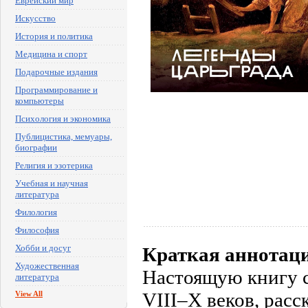
Еврейский мир
Искусство
История и политика
Медицина и спорт
Подарочные издания
Программирование и
компьютеры
Психология и экономика
Публицистика, мемуары,
биографии
Религия и эзотерика
Учебная и научная
литература
Филология
Философия
Хобби и досуг
Краткая аннотац
Художественная
Настоящую книгу с
литература
VIII–X веков, рас
View All