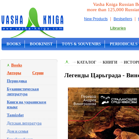
Vasha Kniga Russian B
more than 125,000 Russia
|
|
New Products
Bestsellers
Libraries
BOOKS
BOOKINIST
TOYS & SOUVENIRS
PERIODICALS
ON SALE
КАТАЛОГ
КНИГИ
ИСТОР
Books
Авторы
Серии
Легенды Царьграда - Вин
Периодика
Букинистическая
литература
Книги на украинском
языке
Tamizdat
Детская литература
Дом и семья