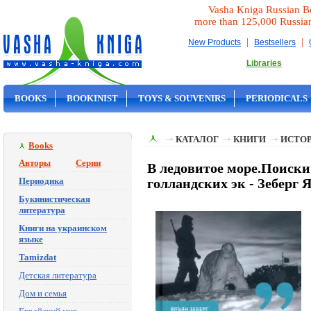
Vasha Kniga Russian B
more than 125,000 Russia
|
|
New Products
Bestsellers
Libraries
BOOKS
BOOKINIST
TOYS & SOUVENIRS
PERIODICALS
ON SALE
КАТАЛОГ
КНИГИ
ИСТОР
Books
Авторы
Серии
В ледовитое море.Поиски
Периодика
голландских эк - Зеберг Я
Букинистическая
литература
Книги на украинском
языке
Tamizdat
Детская литература
Дом и семья