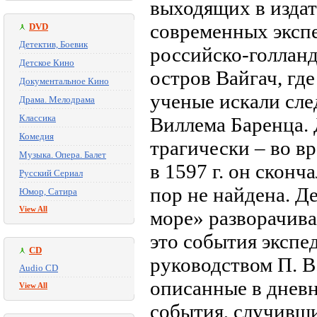
выходящих в издат
современных экспе
DVD
Детектив, Боевик
российско-голлан
Детское Кино
остров Вайгач, гд
Документальное Кино
ученые искали сле
Драма. Мелодрама
Классика
Виллема Баренца. 
Комедия
трагически – во в
Музыка. Опера. Балет
в 1597 г. он сконч
Русский Сериал
пор не найдена. Д
Юмор, Сатира
View All
море» разворачива
это события эксп
CD
руководством П. В.
Audio CD
описанные в дневн
View All
события, случивши