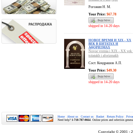
Рогожин Н. М.
Your Price:
$67.78
shipped in 14-20 days
НОВОЕ ВРЕМЯ И XIX - XX
ВЕК В ЦИТАТАХ И
АФОРИЗМАХ
Novoe vremia i XIX - XX vek 
tsitatakh i aforizmakh
Сост. Кондрашов А.П.
Your Price:
$49.30
shipped in 14-20 days
Home
About us
Contact us
Basket
Return Policy
Priva
Need help?
1-718-787-0664
. Online prices and selection genera
Copyright © 2001 - 2