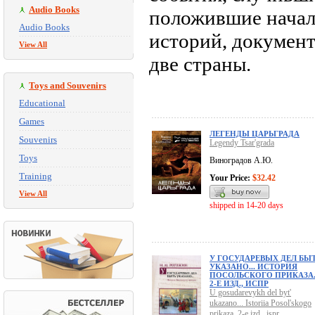
Audio Books
положившие начал
Audio Books
историй, документ
View All
две страны.
Toys and Souvenirs
Educational
Games
ЛЕГЕНДЫ ЦАРЬГРАДА
Souvenirs
Legendy Tsar'grada
Toys
Виноградов А.Ю.
Training
Your Price:
$32.42
View All
shipped in 14-20 days
У ГОСУДАРЕВЫХ ДЕЛ БЫ
УКАЗАНО... ИСТОРИЯ
ПОСОЛЬСКОГО ПРИКАЗА
2-Е ИЗД., ИСПР
U gosudarevykh del byt'
ukazano... Istoriia Posol'skogo
prikaza. 2-e izd., ispr