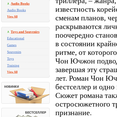
триллера, – жанр
Audio Books
известность корей
Audio Books
сменам планов, че
View All
раскрываются личн
Toys and Souvenirs
поочередно станов
Educational
в состоянии крайн
Games
ритме, от которог
Souvenirs
Toys
Чон Ючжон подводи
Training
завершая эту стр
View All
лет. Роман Чон Ю
бестселлер и одно
Сюжет романа так
остросюжетного т
признание.