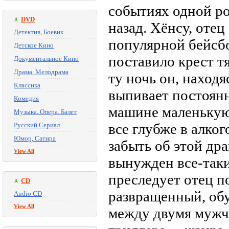
событиях одной ро
DVD
назад. Хёнсу, оте
Детектив, Боевик
популярной бейсбо
Детское Кино
поставило крест т
Документальное Кино
Драма. Мелодрама
ту ночь он, наход
Классика
выпивает постоянн
Комедия
машине маленькую
Музыка. Опера. Балет
все глубже в алко
Русский Сериал
Юмор, Сатира
забыть об этой дра
View All
вынужден все-таки
преследует отец 
CD
развращенный, об
Audio CD
View All
между двумя мужч