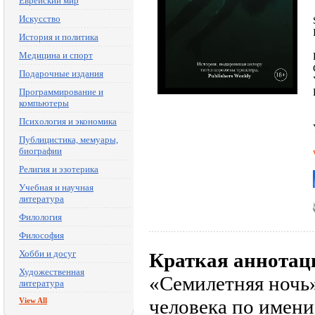
Еврейский мир
Искусство
История и политика
Медицина и спорт
Подарочные издания
Программирование и
компьютеры
Психология и экономика
Публицистика, мемуары,
биографии
Религия и эзотерика
Учебная и научная
литература
Филология
Философия
Хобби и досуг
Краткая аннотац
Художественная
«Семилетняя ночь
литература
человека по имени
View All