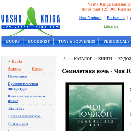
Vasha Kniga Russian B
more than 125,000 Russia
|
|
New Products
Bestsellers
Libraries
BOOKS
BOOKINIST
TOYS & SOUVENIRS
PERIODICALS
ON SALE
КАТАЛОГ
КНИГИ
ХУДО
Books
Авторы
Серии
Семилетняя ночь - Чон
Периодика
Букинистическая
литература
Книги на украинском
языке
Tamizdat
Детская литература
Дом и семья