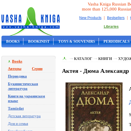
Vasha Kniga Russian B
more than 125,000 Russia
|
|
New Products
Bestsellers
Libraries
BOOKS
BOOKINIST
TOYS & SOUVENIRS
PERIODICALS
ON SALE
КАТАЛОГ
КНИГИ
ХУДО
Books
Авторы
Серии
Актея - Дюма Александр
Периодика
Букинистическая
литература
Книги на украинском
языке
Tamizdat
Детская литература
Дом и семья