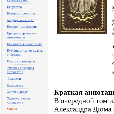
Еврейский мир
Искусство
История и политика
Медицина и спорт
P
C
Подарочные издания
Y
Программирование и
P
компьютеры
Психология и экономика
Y
Публицистика, мемуары,
биографии
w
Религия и эзотерика
C
Учебная и научная
литература
Филология
Философия
Краткая аннотац
Хобби и досуг
Художественная
В очередной том 
литература
Александра Дюма 
View All