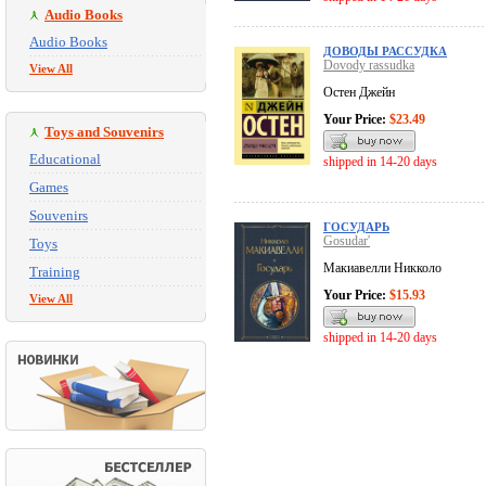
Audio Books
Audio Books
ДОВОДЫ РАССУДКА
Dovody rassudka
View All
Остен Джейн
Your Price:
$23.49
Toys and Souvenirs
Educational
shipped in 14-20 days
Games
Souvenirs
ГОСУДАРЬ
Gosudar'
Toys
Макиавелли Никколо
Training
Your Price:
$15.93
View All
shipped in 14-20 days