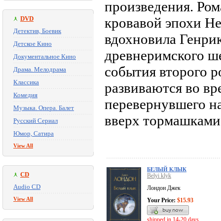
произведения. Ром
DVD
кровавой эпохи Не
Детектив, Боевик
вдохновила Генрик
Детское Кино
древнеримского ш
Документальное Кино
события второго 
Драма. Мелодрама
Классика
развиваются во в
Комедия
перевернувшего н
Музыка. Опера. Балет
вверх тормашками
Русский Сериал
Юмор, Сатира
View All
БЕЛЫЙ КЛЫК
CD
Belyi klyk
Audio CD
Лондон Джек
View All
Your Price:
$15.93
shipped in 14-20 days