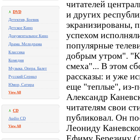
читателей централ
DVD
и других республ
Детектив, Боевик
экранизированы, 
Детское Кино
успехом исполняли
Документальное Кино
популярные телеви
Драма. Мелодрама
Классика
добрым утром". "К
Комедия
смеха"... В этом 
Музыка. Опера. Балет
рассказы: и уже и
Русский Сериал
еще "теплые", из-
Юмор, Сатира
View All
Александр Каневск
читателям свои ст
CD
публиковал. Он по
Audio CD
Леониду Каневско
View All
Ефиму Березину (