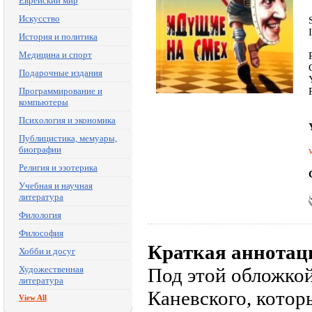
Еврейский мир
Искусство
История и политика
Медицина и спорт
Подарочные издания
Программирование и
компьютеры
Психология и экономика
Публицистика, мемуары,
биографии
Религия и эзотерика
Учебная и научная
литература
Филология
Философия
Краткая аннотац
Хобби и досуг
Художественная
Под этой обложко
литература
Каневского, котор
View All