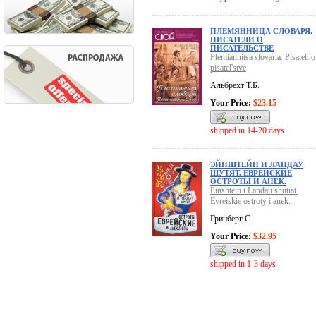
ПЛЕМЯННИЦА СЛОВАРЯ.
ПИСАТЕЛИ О
ПИСАТЕЛЬСТВЕ
Plemiannitsa slovaria. Pisateli o
pisatel'stve
Альбрехт Т.Б.
Your Price:
$23.15
shipped in 14-20 days
ЭЙНШТЕЙН И ЛАНДАУ
ШУТЯТ. ЕВРЕЙСКИЕ
ОСТРОТЫ И АНЕК.
Einshtein i Landau shutiat.
Evreiskie ostroty i anek.
Гринберг С.
Your Price:
$32.95
shipped in 1-3 days