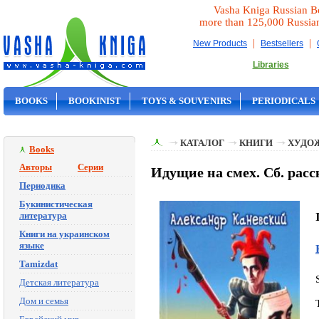
Vasha Kniga Russian B
more than 125,000 Russia
|
|
New Products
Bestsellers
Libraries
BOOKS
BOOKINIST
TOYS & SOUVENIRS
PERIODICALS
ON SALE
КАТАЛОГ
КНИГИ
ХУДО
Books
Авторы
Серии
Идущие на смех. Сб. расс
Периодика
Букинистическая
литература
Книги на украинском
языке
Tamizdat
Детская литература
Дом и семья