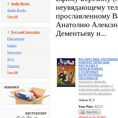
Audio Books
неувядающему тел
Audio Books
прославленному В
View All
Анатолию Алексин
Дементьеву и...
Toys and Souvenirs
Educational
Games
Souvenirs
Toys
ВОСКРЕСНЫЕ ОХОТНИКИ
ЮМОРИСТИЧЕСКИЕ
Training
РАССКАЗЫ О
ПОХОЖДЕНИЯХ
СТОЛИЧНЫХ
View All
ПОДГОРОДНЫХ
ОХОТНИКОВ
Voskresnye okhotniki.
Iumoristicheskie rasskazy o
pokhozhdeniiakh stolichnykh
podgorodnykh okhotnikov
Лейкин Н.А.
Your Price:
$25.17
shipped in 14-20 days