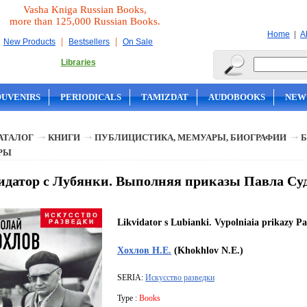
Vasha Kniga Russian Books,
more than 125,000 Russian Books.
|
Home
A
|
|
New Products
Bestsellers
On Sale
Libraries
OUVENIRS
PERIODICALS
TAMIZDAT
AUDOBOOKS
NEW
АТАЛОГ
КНИГИ
ПУБЛИЦИСТИКА, МЕМУАРЫ, БИОГРАФИИ
Б
РЫ
датор с Лубянки. Выполняя приказы Павла Судо
Likvidator s Lubianki. Vypolniaia prikazy P
Хохлов Н.Е.
(Khokhlov N.E.)
SERIA:
Искусство разведки
Type :
Books