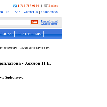
1-718-787-0664
|
Basket
|
|
|
bout us
F.A.Q.
Contact us
Order Status
Russian keyboard
Advanced search
 BOOKS
BESTSELLERS
ИОГРАФИЧЕСКАЯ ЛИТЕРАТУРА.
платова - Хохлов Н.Е.
avla Sudoplatova