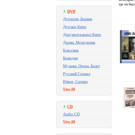
где он был
DVD
Детектив, Боевик
Детское Кино
Документальное Кино
Драма. Мелодрама
Классика
Комедия
Музыка. Опера. Балет
Русский Сериал
Юмор, Сатира
View All
CD
Audio CD
View All