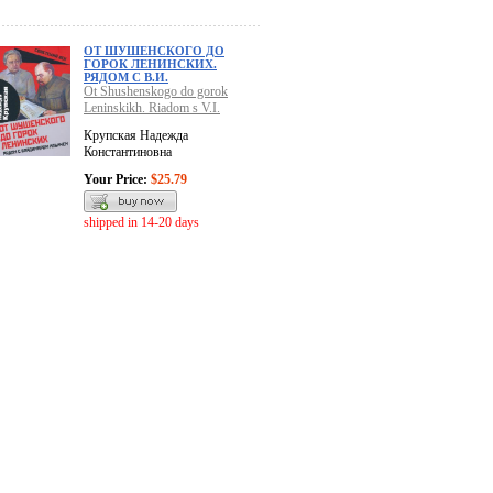
ОТ ШУШЕНСКОГО ДО
ГОРОК ЛЕНИНСКИХ.
РЯДОМ С В.И.
Ot Shushenskogo do gorok
Leninskikh. Riadom s V.I.
Крупская Надежда
Константиновна
Your Price:
$25.79
shipped in 14-20 days