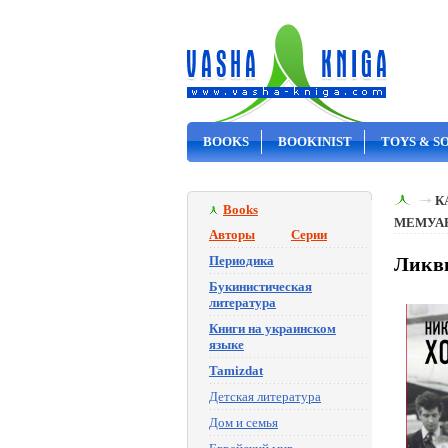
BOOKS
BOOKINIST
TOYS & S
ON SALE
К
Books
МЕМУА
Авторы
Серии
Периодика
Ликви
Букинистическая
литература
Книги на украинском
языке
Tamizdat
Детская литература
Дом и семья