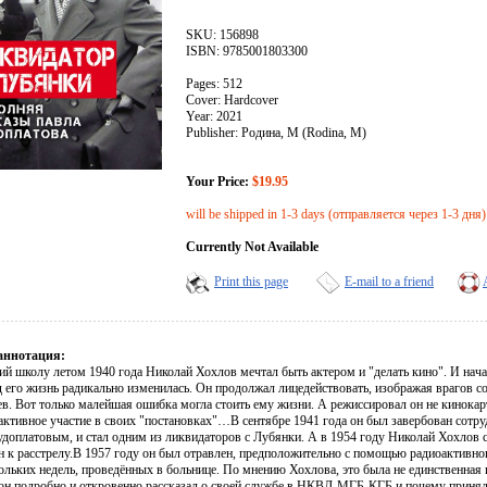
SKU: 156898
ISBN: 9785001803300
Pages: 512
Cover: Hardcover
Year: 2021
Publisher: Родина, М (Rodina, M)
Your Price:
$19.95
will be shipped in 1-3 days (отправляется через 1-3 дня)
Currently Not Available
Print this page
E-mail to a friend
аннотация:
й школу летом 1940 года Николай Хохлов мечтал быть актером и "делать кино". И начал
д его жизнь радикально изменилась. Он продолжал лицедействовать, изображая врагов с
ев. Вот только малейшая ошибка могла стоить ему жизни. А режиссировал он не кинокар
активное участие в своих "постановках"…В сентябре 1941 года он был завербован сотр
доплатовым, и стал одним из ликвидаторов с Лубянки. А в 1954 году Николай Хохлов 
н к расстрелу.В 1957 году он был отравлен, предположительно с помощью радиоактивног
кольких недель, проведённых в больнице. По мнению Хохлова, это была не единственна
он подробно и откровенно рассказал о своей службе в НКВД-МГБ-КГБ и почему принял 