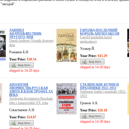
 "звездой".
ДАНИИЛ
ГАРОЛЬД,ПОСЛЕДНИЙ
АНДРЕЕВ:ВЕСТНИК
КОРОЛЬ АНГЛОСАКСОВ
ДРУГОГО ДНЯ
Garol'd,poslednii korol'
Daniil Andreev:Vestnik drugogo
anglosaksov
dnia
Уолкер Й.
Романов Б.Н
Your Price:
$45.29
Your Price:
$38.54
shipped in 14-20 days
shipped in 14-20 days
АПОЛОГИЯ
СТАЛИНСКИЕ БУДНИ И
ДВОРЯНСТВА.РУССКАЯ
ПРАЗДНИКИ 1922-1953
ЭЛИТА В КАТАСТРОФАХ XX
Stalinskie budni i prazdniki 1922-
ВЕКА
1953
Apologiia dvorianstva.Russkaia
elita v katastrofakh XX veka
Громов А.Б.
Севастьянов А.Н.
Your Price:
$26.18
Your Price:
$24.87
shipped in 14-20 days
shipped in 14-20 days