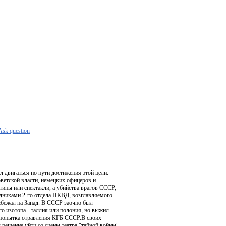
Ask question
 двигаться по пути достижения этой цели.
оветской власти, немецких офицеров и
тины или спектакли, а убийства врагов СССР,
удниками 2-го отдела НКВД, возглавляемого
сбежал на Запад. В СССР заочно был
о изотопа - таллия или полония, но выжил
я попытка отравления КГБ СССР.В своих
решение уйти со сцены театра "тайной войны",