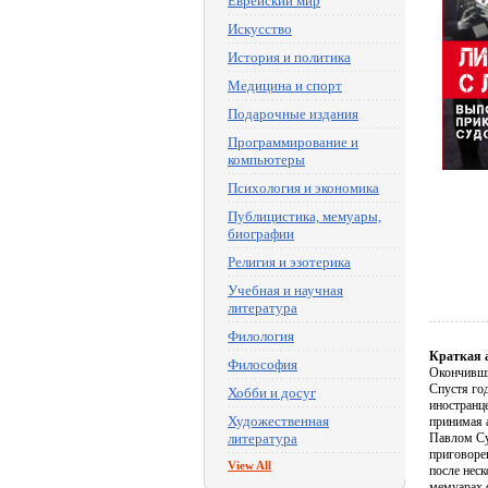
Еврейский мир
Искусство
История и политика
Медицина и спорт
Подарочные издания
Программирование и
компьютеры
Психология и экономика
Публицистика, мемуары,
биографии
Религия и эзотерика
Учебная и научная
литература
Филология
Краткая 
Философия
Окончивши
Спустя го
Хобби и досуг
иностранц
Художественная
принимая 
литература
Павлом Су
приговоре
View All
после нес
мемуарах 