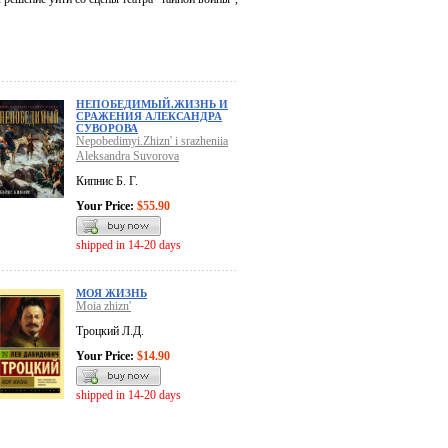
НЕПОБЕДИМЫЙ.ЖИЗНЬ И
СРАЖЕНИЯ АЛЕКСАНДРА
СУВОРОВА
Nepobedimyi.Zhizn' i srazheniia
Aleksandra Suvorova
Кипнис Б. Г.
Your Price:
$55.90
shipped in 14-20 days
МОЯ ЖИЗНЬ
Moia zhizn'
Троцкий Л.Д.
Your Price:
$14.90
shipped in 14-20 days