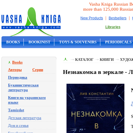
Vasha Kniga Russian B
more than 125,000 Russia
|
|
New Products
Bestsellers
Libraries
BOOKS
BOOKINIST
TOYS & SOUVENIRS
PERIODICALS
ON SALE
КАТАЛОГ
КНИГИ
ХУДО
Books
Авторы
Серии
Незнакомка в зеркале - 
Периодика
Букинистическая
литература
Книги на украинском
языке
Tamizdat
Детская литература
Дом и семья