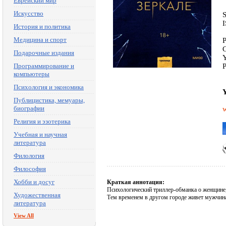
Еврейский мир
Искусство
История и политика
Медицина и спорт
P
C
Подарочные издания
Y
Программирование и
компьютеры
Психология и экономика
Y
Публицистика, мемуары,
биографии
w
Религия и эзотерика
Учебная и научная
литература
Филология
Философия
Хобби и досуг
Краткая аннотация:
Психологический триллер-обманка о женщине, 
Художественная
Тем временем в другом городе живет мужчина
литература
View All