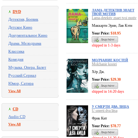
ЛАМА-ДЕТЕКТИВ ЗНАЕТ
DVD
ТВОЙ МОТИВ
Lama-detektiv znaet tvoi motiv
Детектив, Боевик
Маккарти Эрин, Лав Кэти
Детское Кино
Your Price:
$18.95
Документальное Кино
Драма. Мелодрама
shipped in 1-3 days
Классика
Комедия
МОЛЧАНИЕ КОСТЕЙ
Molchanie kostei
Музыка. Опера. Балет
Хёр Дж.
Русский Сериал
Your Price:
$29.30
Юмор, Сатира
View All
shipped in 14-20 days
У СМЕРТИ ДВА ЛИЦА
CD
U smerti dva litsa
Audio CD
Фрик Кит
View All
Your Price:
$78.77