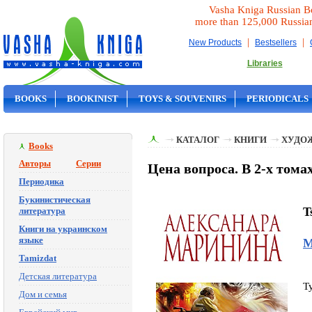
Vasha Kniga Russian B
more than 125,000 Russia
|
|
New Products
Bestsellers
Libraries
BOOKS
BOOKINIST
TOYS & SOUVENIRS
PERIODICALS
ON SALE
КАТАЛОГ
КНИГИ
ХУДО
Books
Авторы
Серии
Цена вопроса. В 2-х тома
Периодика
Букинистическая
T
литература
Книги на украинском
языке
М
Tamizdat
Детская литература
T
Дом и семья