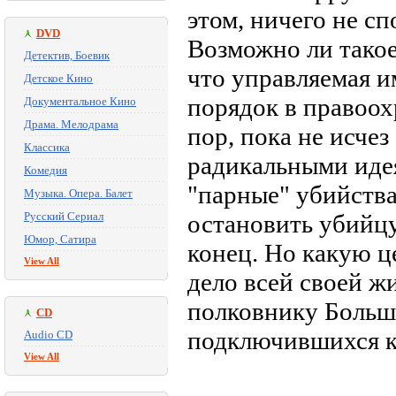
этом, ничего не с
DVD
Возможно ли тако
Детектив, Боевик
что управляемая 
Детское Кино
порядок в правоох
Документальное Кино
Драма. Мелодрама
пор, пока не исче
Классика
радикальными идея
Комедия
"парные" убийства
Музыка. Опера. Балет
Русский Сериал
остановить убийцу
Юмор, Сатира
конец. Но какую ц
View All
дело всей своей жи
полковнику Больш
CD
подключившихся к
Audio CD
View All