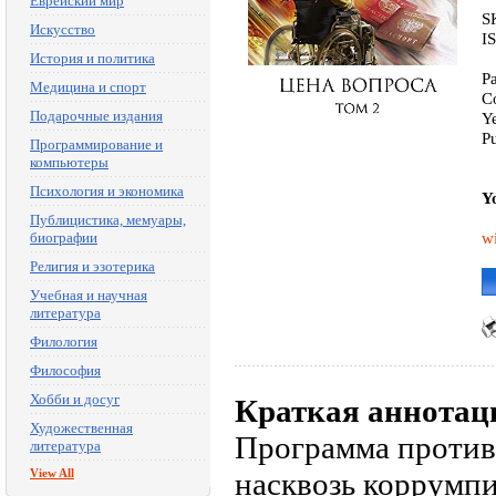
Еврейский мир
S
Искусство
I
История и политика
P
Медицина и спорт
C
Подарочные издания
Y
P
Программирование и
компьютеры
Психология и экономика
Y
Публицистика, мемуары,
wi
биографии
Религия и эзотерика
Учебная и научная
литература
Филология
Философия
Хобби и досуг
Краткая аннотац
Художественная
Программа против
литература
View All
насквозь коррумпи