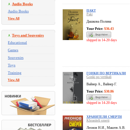
Audio Books
ПАКТ
Audio Books
Pakt
View All
Дашкова Полина
Your Price:
$36.43
Toys and Souvenirs
shipped in 14-20 days
Educational
Games
Souvenirs
Toys
Training
ГОНКИ ПО ВЕРТИКАЛИ
Gonki po vertikali
View All
Вайнер А., Вайнер Г.
Your Price:
$30.86
shipped in 14-20 days
ХРАНИТЕЛИ СМЕРТИ
Khraniteli smerti
Леонов Н.И., Макеев А.В.