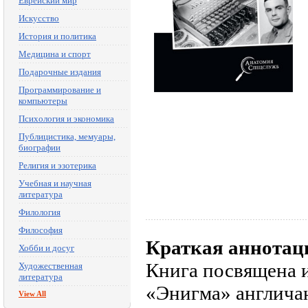
Еврейский мир
Искусство
История и политика
Медицина и спорт
Подарочные издания
Программирование и
компьютеры
Психология и экономика
Публицистика, мемуары,
биографии
Религия и эзотерика
Учебная и научная
литература
Филология
Философия
Краткая аннотац
Хобби и досуг
Книга посвящена 
Художественная
литература
«Энигма» англича
View All