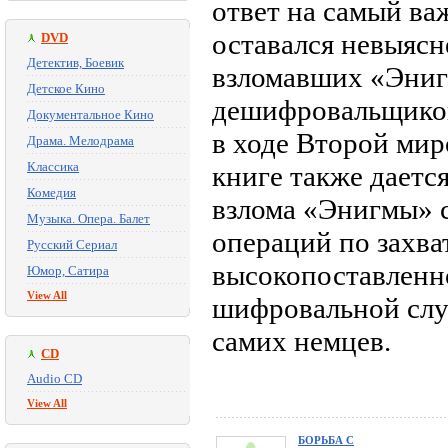
ответ на самый ва
оставался невыясн
DVD
Детектив, Боевик
взломавших «Эниг
Детское Кино
дешифровальщиков
Документальное Кино
в ходе Второй мир
Драма. Мелодрама
Классика
книге также даетс
Комедия
взлома «Энигмы» 
Музыка. Опера. Балет
операций по захва
Русский Сериал
высокопоставленн
Юмор, Сатира
View All
шифровальной слу
самих немцев.
CD
Audio CD
View All
БОРЬБА С