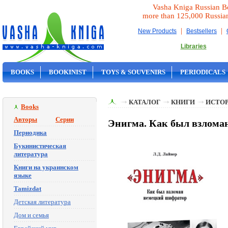
Vasha Kniga Russian B
more than 125,000 Russia
|
|
New Products
Bestsellers
Libraries
BOOKS
BOOKINIST
TOYS & SOUVENIRS
PERIODICALS
ON SALE
КАТАЛОГ
КНИГИ
ИСТОР
Books
Авторы
Серии
Энигма. Как был взлома
Периодика
Букинистическая
литература
Книги на украинском
языке
Tamizdat
Детская литература
Дом и семья