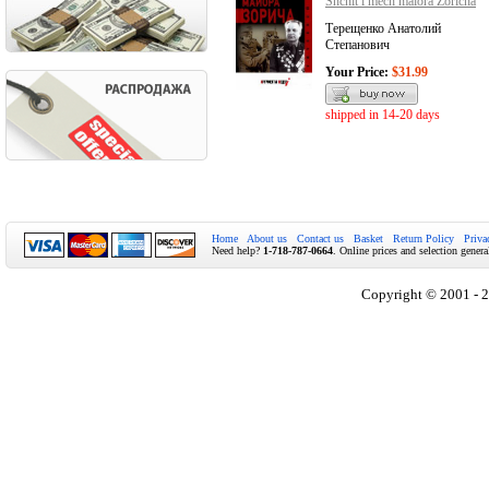
Shchit i mech maiora Zoricha
Терещенко Анатолий
Степанович
Your Price:
$31.99
shipped in 14-20 days
Home
About us
Contact us
Basket
Return Policy
Priva
Need help?
1-718-787-0664
. Online prices and selection genera
Copyright © 2001 - 2