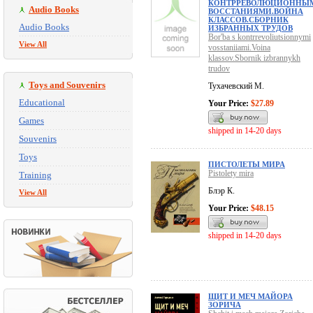
КОНТРРЕВОЛЮЦИОННЫ
Audio Books
ВОССТАНИЯМИ.ВОЙНА
КЛАССОВ.СБОРНИК
Audio Books
ИЗБРАННЫХ ТРУДОВ
Bor'ba s kontrrevoliutsionnymi
View All
vosstaniiami.Voina
klassov.Sbornik izbrannykh
trudov
Toys and Souvenirs
Тухачевский М.
Educational
Your Price:
$27.89
Games
shipped in 14-20 days
Souvenirs
Toys
ПИСТОЛЕТЫ МИРА
Pistolety mira
Training
Блэр К.
View All
Your Price:
$48.15
shipped in 14-20 days
ЩИТ И МЕЧ МАЙОРА
ЗОРИЧА