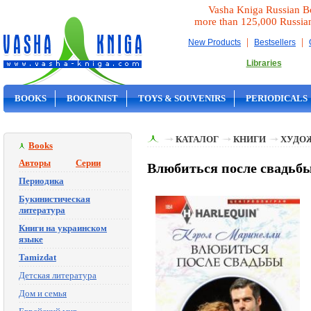
Vasha Kniga Russian B
more than 125,000 Russia
|
|
New Products
Bestsellers
Libraries
BOOKS
BOOKINIST
TOYS & SOUVENIRS
PERIODICALS
ON SALE
КАТАЛОГ
КНИГИ
ХУДО
Books
Авторы
Серии
Влюбиться после свадьб
Периодика
Букинистическая
литература
Книги на украинском
языке
Tamizdat
Детская литература
Дом и семья