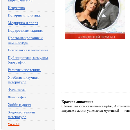
Еврейский мир
Искусство
История и политика
Медицина и спорт
Подарочные издания
Программирование и
компьютеры
Психология и экономика
Публицистика, мемуары,
биографии
Религия и эзотерика
Учебная и научная
литература
Филология
Философия
Краткая аннотация:
Хобби и досуг
Сбежавшая с собственной свадьбы, Антониетта 
впервые в жизни увлекается мужчиной — таин
Художественная
литература
View All