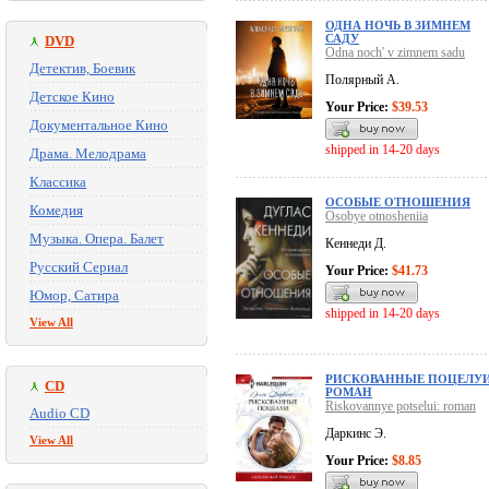
ОДНА НОЧЬ В ЗИМНЕМ
САДУ
DVD
Odna noch' v zimnem sadu
Детектив, Боевик
Полярный А.
Детское Кино
Your Price:
$39.53
Документальное Кино
shipped in 14-20 days
Драма. Мелодрама
Классика
ОСОБЫЕ ОТНОШЕНИЯ
Комедия
Osobye otnosheniia
Музыка. Опера. Балет
Кеннеди Д.
Русский Сериал
Your Price:
$41.73
Юмор, Сатира
shipped in 14-20 days
View All
РИСКОВАННЫЕ ПОЦЕЛУИ
CD
РОМАН
Riskovannye potselui: roman
Audio CD
Даркинс Э.
View All
Your Price:
$8.85