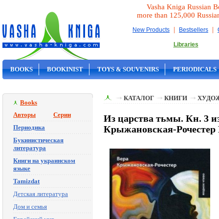
Vasha Kniga Russian B
more than 125,000 Russia
|
|
New Products
Bestsellers
Libraries
BOOKS
BOOKINIST
TOYS & SOUVENIRS
PERIODICALS
ON SALE
КАТАЛОГ
КНИГИ
ХУДО
Books
Авторы
Серии
Из царства тьмы. Кн. 3 
Периодика
Крыжановская-Рочестер 
Букинистическая
литература
Книги на украинском
языке
Tamizdat
Детская литература
Дом и семья