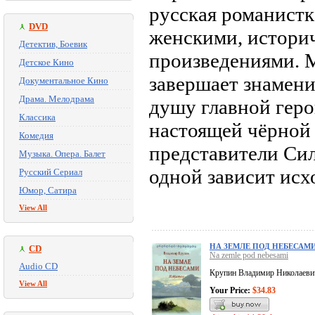
русская романистк
DVD
женскими, истори
Детектив, Боевик
произведениями. 
Детское Кино
завершает знамен
Документальное Кино
Драма. Мелодрама
душу главной геро
Классика
настоящей чёрной
Комедия
представители Сил
Музыка. Опера. Балет
одной зависит исх
Русский Сериал
Юмор, Сатира
View All
НА ЗЕМЛЕ ПОД НЕБЕСАМ
CD
Na zemle pod nebesami
Audio CD
Крупин Владимир Николаеви
View All
Your Price:
$34.83