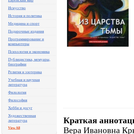
Еврейский мир
Искусство
История и политика
Медицина и спорт
Подарочные издания
Программирование и
компьютеры
Психология и экономика
Публицистика, мемуары,
биографии
Религия и эзотерика
Учебная и научная
литература
Филология
Философия
Хобби и досуг
Художественная
Краткая аннотац
литература
Вера Ивановна Кр
View All