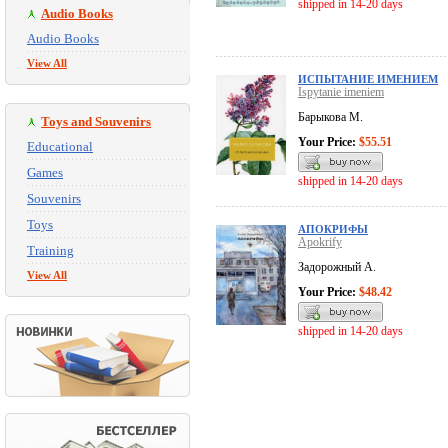
shipped in 14-20 days
Audio Books
Audio Books
View All
ИСПЫТАНИЕ ИМЕНИЕМ
Ispytanie imeniem
Барыкова М.
Toys and Souvenirs
Your Price:
$55.51
Educational
Games
shipped in 14-20 days
Souvenirs
Toys
АПОКРИФЫ
Apokrify
Training
Задорожный А.
View All
Your Price:
$48.42
shipped in 14-20 days