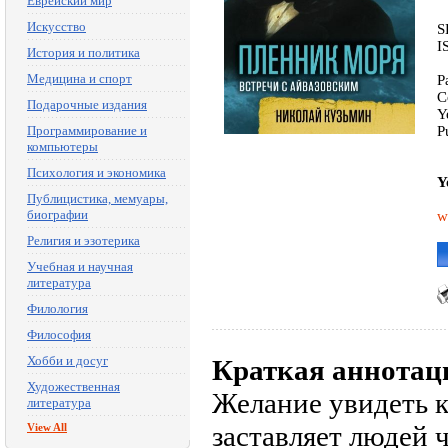
Еврейский мир
Искусство
S
I
История и политика
Медицина и спорт
P
C
Подарочные издания
Y
Программирование и
P
компьютеры
Психология и экономика
Y
Публицистика, мемуары,
биографии
w
Религия и эзотерика
Учебная и научная
литература
Филология
Философия
Хобби и досуг
Краткая аннотац
Художественная
Желание увидеть к
литература
заставляет людей 
View All