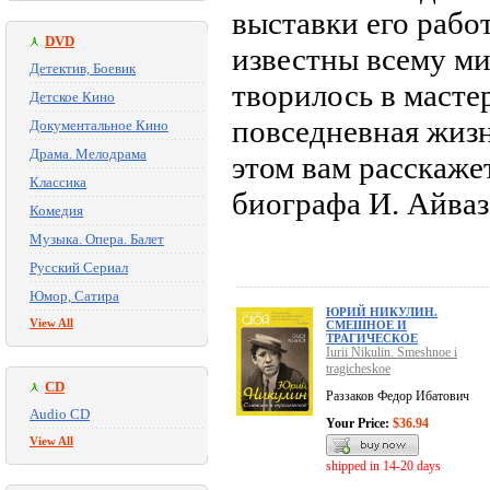
выставки его рабо
DVD
известны всему ми
Детектив, Боевик
творилось в масте
Детское Кино
повседневная жизн
Документальное Кино
Драма. Мелодрама
этом вам расскаже
Классика
биографа И. Айваз
Комедия
Музыка. Опера. Балет
Русский Сериал
Юмор, Сатира
ЮРИЙ НИКУЛИН.
View All
СМЕШНОЕ И
ТРАГИЧЕСКОЕ
Iurii Nikulin. Smeshnoe i
tragicheskoe
CD
Раззаков Федор Ибатович
Audio CD
Your Price:
$36.94
View All
shipped in 14-20 days