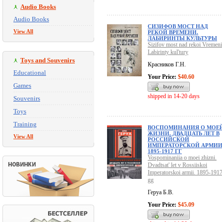
Audio Books
Audio Books
СИЗИФОВ МОСТ НАД
View All
РЕКОЙ ВРЕМЕНИ.
ЛАБИРИНТЫ КУЛЬТУРЫ
Sizifov most nad rekoi Vremeni
Labirinty kul'tury
Toys and Souvenirs
Красников Г.Н.
Educational
Your Price:
$40.60
Games
shipped in 14-20 days
Souvenirs
Toys
Training
ВОСПОМИНАНИЯ О МОЕ
ЖИЗНИ. ДВАДЦАТЬ ЛЕТ В
View All
РОССИЙСКОЙ
ИМПЕРАТОРСКОЙ АРМИИ
1895-1917 ГГ
Vospominaniia o moei zhizni.
Dvadtsat' let v Rossiiskoi
Imperatorskoi armii. 1895-191
gg
Геруа Б.В.
Your Price:
$45.09