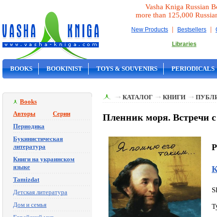
Vasha Kniga Russian B
more than 125,000 Russia
|
|
New Products
Bestsellers
Libraries
BOOKS
BOOKINIST
TOYS & SOUVENIRS
PERIODICALS
ON SALE
КАТАЛОГ
КНИГИ
ПУБЛИ
Books
Авторы
Серии
Пленник моря. Встречи с
Периодика
Букинистическая
P
литература
Книги на украинском
языке
К
Tamizdat
S
Детская литература
Дом и семья
T