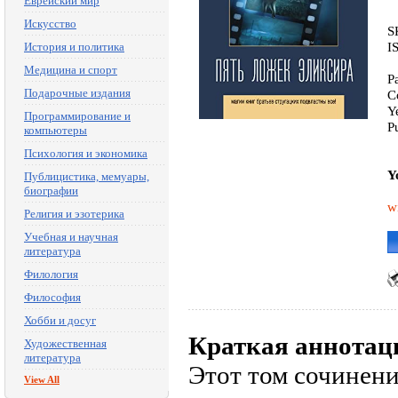
Еврейский мир
Искусство
S
I
История и политика
Медицина и спорт
P
Подарочные издания
C
Y
Программирование и
P
компьютеры
Психология и экономика
Y
Публицистика, мемуары,
биографии
w
Религия и эзотерика
Учебная и научная
литература
Филология
Философия
Хобби и досуг
Краткая аннотац
Художественная
литература
Этот том сочинени
View All