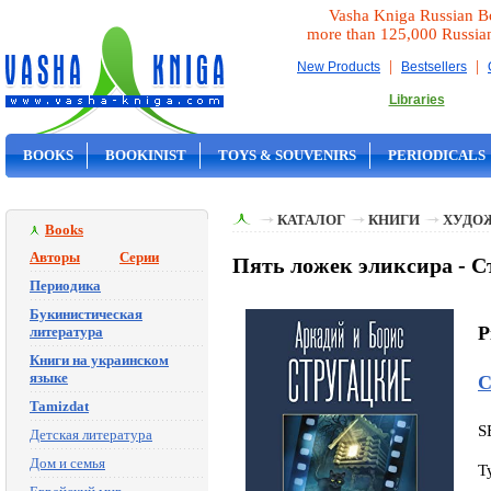
Vasha Kniga Russian B
more than 125,000 Russia
|
|
New Products
Bestsellers
Libraries
BOOKS
BOOKINIST
TOYS & SOUVENIRS
PERIODICALS
ON SALE
КАТАЛОГ
КНИГИ
ХУДО
Books
Авторы
Серии
Пять ложек эликсира - С
Периодика
Букинистическая
P
литература
Книги на украинском
языке
С
Tamizdat
S
Детская литература
Дом и семья
T