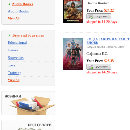
Найтов Комбат
Audio Books
Your Price:
$24.22
Audio Books
View All
shipped in 14-20 days
Toys and Souvenirs
КОГДА ЗАВТРА НАСТАНЕТ
Educational
ВНОВЬ
Kogda zavtra nastanet vnov'
Games
Сафонова Е.С.
Souvenirs
Your Price:
$25.35
Toys
shipped in 14-20 days
Training
View All