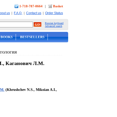
1-718-787-0664
|
Basket
|
|
|
bout us
F.A.Q.
Contact us
Order Status
Russian keyboard
Advanced search
 BOOKS
BESTSELLERS
ИТОЛОГИЯ
., Каганович Л.М.
.М.
(Khrushchev N.S., Mikoian A.I.,