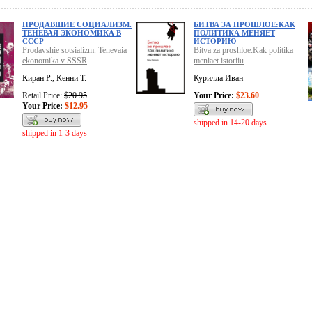
ПРОДАВШИЕ СОЦИАЛИЗМ.
БИТВА ЗА ПРОШЛОЕ:КАК
ТЕНЕВАЯ ЭКОНОМИКА В
ПОЛИТИКА МЕНЯЕТ
СССР
ИСТОРИЮ
Prodavshie sotsializm. Tenevaia
Bitva za proshloe:Kak politika
ekonomika v SSSR
meniaet istoriiu
Киран Р., Кенни Т.
Курилла Иван
Retail Price:
$20.95
Your Price:
$23.60
Your Price:
$12.95
shipped in 14-20 days
shipped in 1-3 days