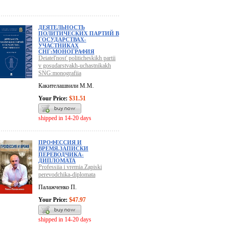
ДЕЯТЕЛЬНОСТЬ
ПОЛИТИЧЕСКИХ ПАРТИЙ В
ГОСУДАРСТВАХ-
УЧАСТНИКАХ
СНГ:МОНОГРАФИЯ
Deiatel'nost' politicheskikh partii
v gosudarstvakh-uchastnikakh
SNG:monografiia
Какителашвили М.М.
Your Price:
$31.51
shipped in 14-20 days
ПРОФЕССИЯ И
ВРЕМЯ.ЗАПИСКИ
ПЕРЕВОДЧИКА-
ДИПЛОМАТА
Professiia i vremia.Zapiski
perevodchika-diplomata
Палажченко П.
Your Price:
$47.97
shipped in 14-20 days