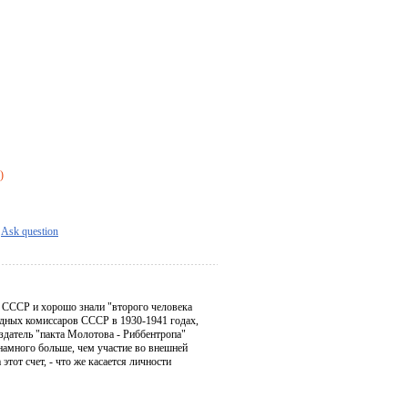
)
Ask question
 СССР и хорошо знали "второго человека
дных комиссаров СССР в 1930-1941 годах,
здатель "пакта Молотова - Риббентропа"
намного больше, чем участие во внешней
тот счет, - что же касается личности