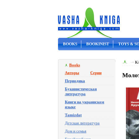
BOOKS
BOOKINIST
TOYS & S
ON SALE
К
Books
Авторы
Серии
Молот
Периодика
Букинистическая
литература
Книги на украинском
языке
Tamizdat
Детская литература
Дом и семья