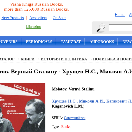
Vasha Kniga Russian Books,
more than 125,000 Russian Books.
|
Home
A
|
|
New Products
Bestsellers
On Sale
Libraries
OUVENIRS
PERIODICALS
TAMIZDAT
AUDOBOOKS
NEW
АТАЛОГ
КНИГИ
ИСТОРИЯ И ПОЛИТИКА
ПОЛИТИКА И ПОЛ
ов. Верный Сталину - Хрущев Н.С., Микоян А.И
Molotov. Vernyi Stalinu
Хрущев Н.С., Микоян А.И., Каганович Л
Kaganovich L.M.)
SERIA:
Советский век
Type :
Books