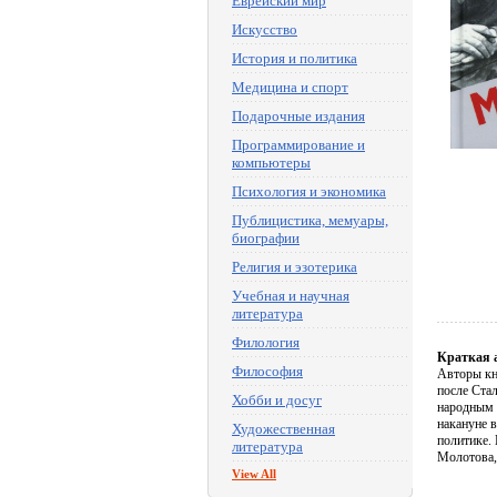
Еврейский мир
Искусство
История и политика
Медицина и спорт
Подарочные издания
Программирование и
компьютеры
Психология и экономика
Публицистика, мемуары,
биографии
Религия и эзотерика
Учебная и научная
литература
Филология
Краткая 
Философия
Авторы кн
после Ста
Хобби и досуг
народным 
накануне 
Художественная
политике. 
литература
Молотова, 
View All