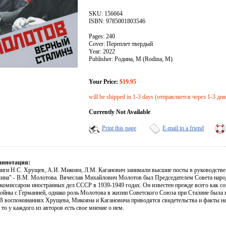
SKU: 156664
ISBN: 9785001803546
Pages: 240
Cover: Переплет твердый
Year: 2022
Publisher: Родина, М (Rodina, M)
Your Price:
$19.95
will be shipped in 1-3 days (отправляется через 1-3 дня
Currently Not Available
Print this page
E-mail to a friend
аннотация:
иги Н.С. Хрущев, А.И. Микоян, Л.М. Каганович занимали высшие посты в руководстве
лина" - В.М. Молотова. Вячеслав Михайлович Молотов был Председателем Совета наро
комиссаром иностранных дел СССР в 1939-1949 годах. Он известен прежде всего как со
войны с Германией, однако роль Молотова в жизни Советского Союза при Сталине была 
В воспоминаниях Хрущева, Микояна и Кагановича приводятся свидетельства и факты на э
то у каждого из авторов есть свое мнение о нем.