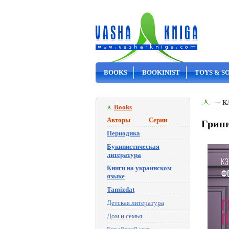
BOOKS
BOOKINIST
TOYS & S
ON SALE
К
Books
Авторы
Серии
Гринв
Периодика
Букинистическая
литература
Книги на украинском
языке
Tamizdat
Детская литература
Дом и семья