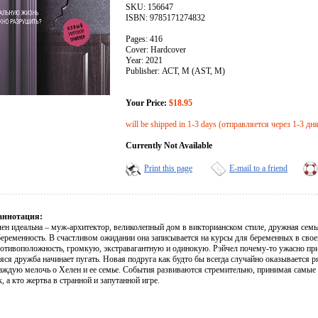
SKU: 156647
ISBN: 9785171274832
Pages: 416
Cover: Hardcover
Year: 2021
Publisher: АСТ, М (AST, M)
Your Price:
$18.95
will be shipped in 1-3 days (отправляется через 1-3 дн
Currently Not Available
Print this page
E-mail to a friend
аннотация:
ен идеальна – муж-архитектор, великолепный дом в викторианском стиле, дружная семь
еременность. В счастливом ожидании она записывается на курсы для беременных в своем
отивоположность, громкую, экстравагантную и одинокую. Рэйчел почему-то ужасно прит
ся дружба начинает пугать. Новая подруга как будто бы всегда случайно оказывается ря
каждую мелочь о Хелен и ее семье. События развиваются стремительно, принимая самые 
, а кто жертва в странной и запутанной игре.