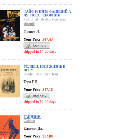
ФАЙФ И ПЯТЬ ФАЦЕЦИЙ А-
ЛЯ РЮСС: СБОРНИК
Faif i Piat' fatsetsii a-lia riuss:
sbornik
Грошек И.
Your Price:
$47.43
shipped in 14-20 days
УОЛДЕН, ИЛИ ЖИЗНЬ В
ЛЕСУ
Uolden, ili zhizn' v lesu
Торо Г.Д.
Your Price:
$47.18
shipped in 14-20 days
ГАЙДЗИН
Gaidzin
Клавелл Дж.
Your Price:
$52.88