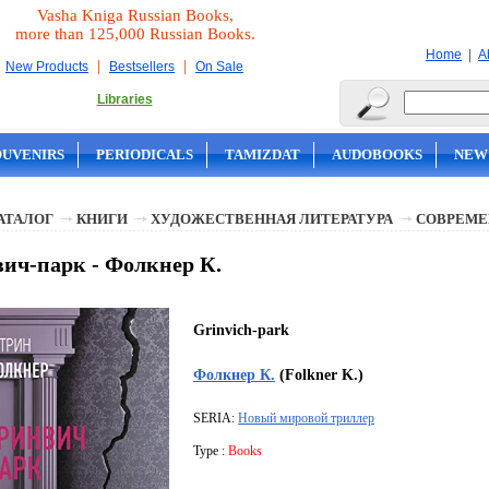
Vasha Kniga Russian Books,
more than 125,000 Russian Books.
|
Home
A
|
|
New Products
Bestsellers
On Sale
Libraries
OUVENIRS
PERIODICALS
TAMIZDAT
AUDOBOOKS
NEW
АТАЛОГ
КНИГИ
ХУДОЖЕСТВЕННАЯ ЛИТЕРАТУРА
СОВРЕМЕ
ич-парк - Фолкнер К.
Grinvich-park
Фолкнер К.
(Folkner K.)
SERIA:
Новый мировой триллер
Type :
Books