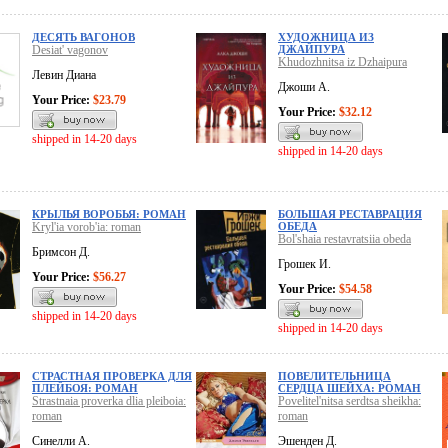
ДЕСЯТЬ ВАГОНОВ
ХУДОЖНИЦА ИЗ
Desiat' vagonov
ДЖАЙПУРА
Khudozhnitsa iz Dzhaipura
Левин Диана
Джоши А.
Your Price:
$23.79
Your Price:
$32.12
shipped in 14-20 days
shipped in 14-20 days
КРЫЛЬЯ ВОРОБЬЯ: РОМАН
БОЛЬШАЯ РЕСТАВРАЦИЯ
Kryl'ia vorob'ia: roman
ОБЕДА
Bol'shaia restavratsiia obeda
Бримсон Д.
Грошек И.
Your Price:
$56.27
Your Price:
$54.58
shipped in 14-20 days
shipped in 14-20 days
СТРАСТНАЯ ПРОВЕРКА ДЛЯ
ПОВЕЛИТЕЛЬНИЦА
ПЛЕЙБОЯ: РОМАН
СЕРДЦА ШЕЙХА: РОМАН
Strastnaia proverka dlia pleiboia:
Povelitel'nitsa serdtsa sheikha:
roman
roman
Синелли А.
Эшенден Д.