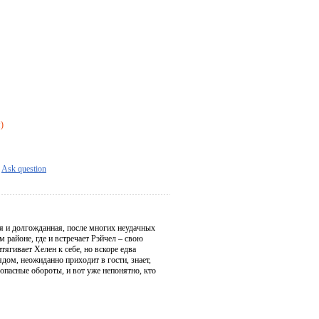
я)
Ask question
я и долгожданная, после многих неудачных
 районе, где и встречает Рэйчел – свою
ягивает Хелен к себе, но вскоре едва
дом, неожиданно приходит в гости, знает,
опасные обороты, и вот уже непонятно, кто