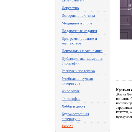
Еврейский мир
Искусство
История и политика
Медицина и спорт
Подарочные издания
Программирование и
компьютеры
Психология и экономика
Публицистика, мемуары,
биографии
Религия и эзотерика
Учебная и научная
литература
Краткая 
Филология
Жизнь Хел
Философия
попыток, б
полную пр
Хобби и досуг
зародившая
кажется, 
Художественная
преступник
литература
View All