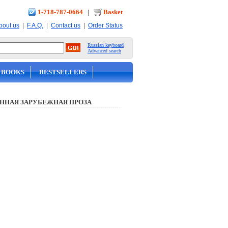
1-718-787-0664
|
Basket
|
|
|
bout us
F.A.Q.
Contact us
Order Status
Russian keyboard
Advanced search
 BOOKS
BESTSELLERS
ННАЯ ЗАРУБЕЖНАЯ ПРОЗА