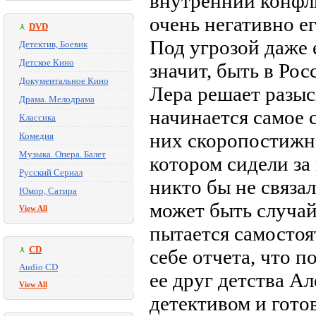
внутренний конфли
очень негативно е
DVD
Под угрозой даже е
Детектив, Боевик
Детское Кино
значит, быть в Ро
Документальное Кино
Лера решает разыс
Драма. Мелодрама
начинается самое 
Классика
них скоропостижно
Комедия
Музыка. Опера. Балет
котором сидели за
Русский Сериал
никто бы не связа
Юмор, Сатира
может быть случай
View All
пытается самостоят
CD
себе отчета, что 
Audio CD
ее друг детства А
View All
детективом и готов