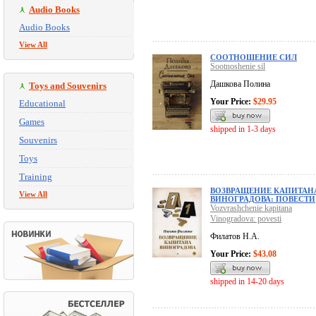
Audio Books
Audio Books
View All
СООТНОШЕНИЕ СИЛ
Sootnoshenie sil
Дашкова Полина
Toys and Souvenirs
Your Price:
$29.95
Educational
Games
shipped in 1-3 days
Souvenirs
Toys
Training
ВОЗВРАЩЕНИЕ КАПИТАН
View All
ВИНОГРАДОВА: ПОВЕСТИ
Vozvrashchenie kapitana
Vinogradova: povesti
Филатов Н.А.
Your Price:
$43.08
shipped in 14-20 days