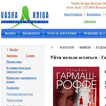
Vasha Kniga Russian B
more than 125,000 Russia
|
|
New Products
Bestsellers
Libraries
BOOKS
BOOKINIST
TOYS & SOUVENIRS
PERIODICALS
ON SALE
КАТАЛОГ
КНИГИ
ХУДО
Books
Авторы
Серии
Уйти нельзя остаться -
Периодика
Букинистическая
литература
Книги на украинском
языке
Tamizdat
Детская литература
Дом и семья