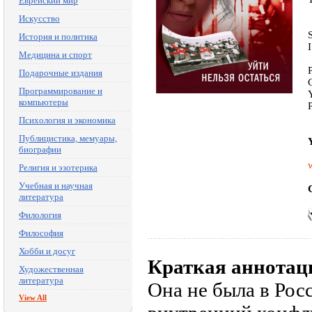
Еврейский мир
Искусство
История и политика
Медицина и спорт
Подарочные издания
Программирование и
компьютеры
Психология и экономика
Публицистика, мемуары,
биографии
Религия и эзотерика
Учебная и научная
литература
Филология
Философия
Хобби и досуг
Краткая аннотац
Художественная
литература
Она не была в Рос
View All