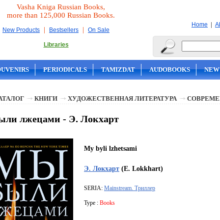
Vasha Kniga Russian Books,
more than 125,000 Russian Books.
|
Home
A
|
|
New Products
Bestsellers
On Sale
Libraries
OUVENIRS
PERIODICALS
TAMIZDAT
AUDOBOOKS
NEW
АТАЛОГ
КНИГИ
ХУДОЖЕСТВЕННАЯ ЛИТЕРАТУРА
СОВРЕМЕ
ли лжецами - Э. Локхарт
My byli lzhetsami
Э. Локхарт
(E. Lokkhart)
SERIA:
Mainstream. Триллер
Type :
Books