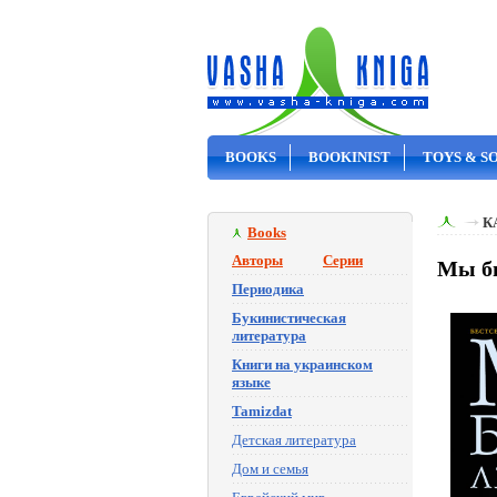
BOOKS
BOOKINIST
TOYS & S
ON SALE
К
Books
Авторы
Серии
Мы бы
Периодика
Букинистическая
литература
Книги на украинском
языке
Tamizdat
Детская литература
Дом и семья