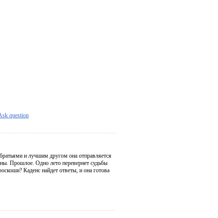
Ask question
с братьями и лучшим другом она отправляется
айны. Прошлое. Одно лето перевернет судьбы
оскоши? Каденс найдет ответы, и она готова