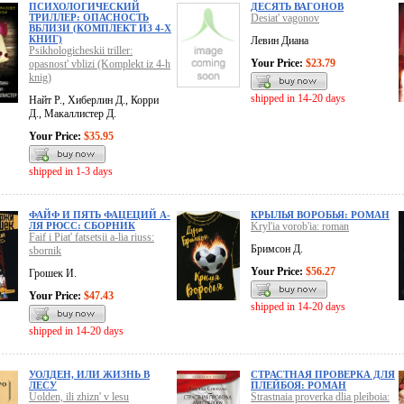
ПСИХОЛОГИЧЕСКИЙ
ДЕСЯТЬ ВАГОНОВ
ТРИЛЛЕР: ОПАСНОСТЬ
Desiat' vagonov
ВБЛИЗИ (КОМПЛЕКТ ИЗ 4-Х
КНИГ)
Левин Диана
Psikhologicheskii triller:
Your Price:
$23.79
opasnost' vblizi (Komplekt iz 4-h
knig)
shipped in 14-20 days
Найт Р., Хиберлин Д., Корри
Д., Макаллистер Д.
Your Price:
$35.95
shipped in 1-3 days
ФАЙФ И ПЯТЬ ФАЦЕЦИЙ А-
КРЫЛЬЯ ВОРОБЬЯ: РОМАН
ЛЯ РЮСС: СБОРНИК
Kryl'ia vorob'ia: roman
Faif i Piat' fatsetsii a-lia riuss:
Бримсон Д.
sbornik
Your Price:
$56.27
Грошек И.
Your Price:
$47.43
shipped in 14-20 days
shipped in 14-20 days
УОЛДЕН, ИЛИ ЖИЗНЬ В
СТРАСТНАЯ ПРОВЕРКА ДЛЯ
ЛЕСУ
ПЛЕЙБОЯ: РОМАН
Uolden, ili zhizn' v lesu
Strastnaia proverka dlia pleiboia: