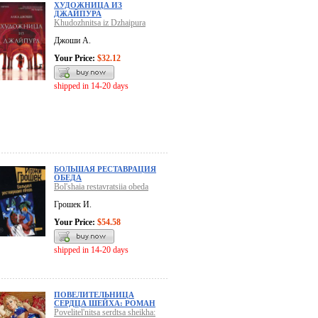
ХУДОЖНИЦА ИЗ
ДЖАЙПУРА
Khudozhnitsa iz Dzhaipura
Джоши А.
Your Price:
$32.12
shipped in 14-20 days
БОЛЬШАЯ РЕСТАВРАЦИЯ
ОБЕДА
Bol'shaia restavratsiia obeda
Грошек И.
Your Price:
$54.58
shipped in 14-20 days
ПОВЕЛИТЕЛЬНИЦА
СЕРДЦА ШЕЙХА: РОМАН
Povelitel'nitsa serdtsa sheikha: