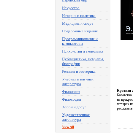
Еврейский мир
Искусство
История и политика
Медицина и спорт
Подарочные издания
Программирование и
компьютеры
Психология и экономика
Публицистика, мемуары,
биографии
Религия и эзотерика
Учебная и научная
литература
Краткая 
Филология
Богатство.
Философия
на прекрас
четырех н
Хобби и досуг
рассказать
Художественная
литература
View All