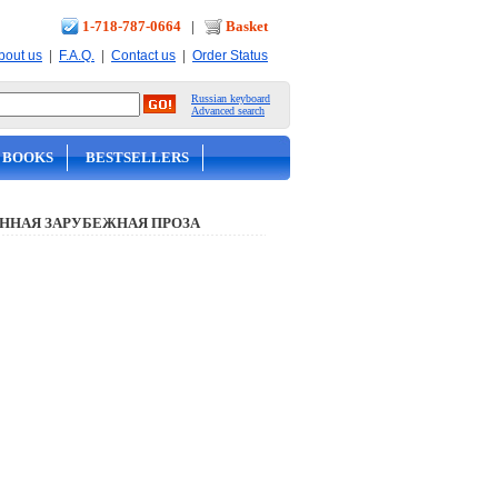
1-718-787-0664
|
Basket
|
|
|
bout us
F.A.Q.
Contact us
Order Status
Russian keyboard
Advanced search
 BOOKS
BESTSELLERS
ННАЯ ЗАРУБЕЖНАЯ ПРОЗА