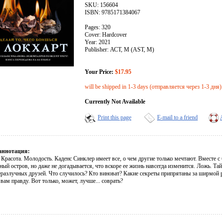
SKU: 156604
ISBN: 9785171384067
Pages: 320
Cover: Hardcover
Year: 2021
Publisher: АСТ, М (AST, M)
Your Price:
$17.95
will be shipped in 1-3 days (отправляется через 1-3 дня)
Currently Not Available
Print this page
E-mail to a friend
аннотация:
 Красота. Молодость. Каденс Синклер имеет все, о чем другие только мечтают. Вместе 
ный остров, но даже не догадывается, что вскоре ее жизнь навсегда изменится. Ложь. Т
еразлучных друзей. Что случилось? Кто виноват? Какие секреты припрятаны за ширмой р
 вам правду. Вот только, может, лучше... соврать?