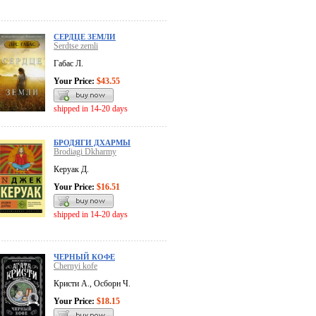
СЕРДЦЕ ЗЕМЛИ
Serdtse zemli
Габас Л.
Your Price:
$43.55
shipped in 14-20 days
БРОДЯГИ ДХАРМЫ
Brodiagi Dkharmy
Керуак Д.
Your Price:
$16.51
shipped in 14-20 days
ЧЕРНЫЙ КОФЕ
Chernyi kofe
Кристи А., Осборн Ч.
Your Price:
$18.15