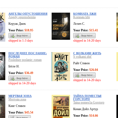
АНГЕЛЫ ОПУСТОШЕНИЯ
КОМНАТА ЛЖИ
Angely opustosheniia
Komnata lzhi
Керуак Джек
Лелич С.
Your Price:
$18.95
Your Price:
$15.41
shipped in 1-3 days
shipped in 14-20 days
ПОСЛЕДНЕЕ ПОСЛАНИЕ:
С ВОЛКАМИ ЖИТЬ
РОМАН
S volkami zhit'
Poslednee poslanie: roman
Райт Стивен
Бёгле Н.
Your Price:
$26.04
Your Price:
$36.49
shipped in 14-20 days
shipped in 14-20 days
МЕРТВАЯ ЗОНА
ТАЙНА ПОМЕСТЬЯ
Mertvaia zona
ГОРСТОРП
Taina pomest'ia Gorstorp
Кинг Стивен
Конан Дойл Артур
Your Price:
$45.54
Your Price:
$14.66