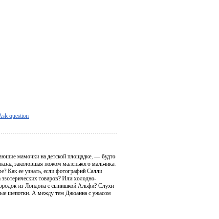
Ask question
чающие мамочки на детской площадке, — будто
назад заколовшая ножом маленького мальчика.
ре? Как ее узнать, если фотографий Салли
 эзотерических товаров? Или холодно-
 городок из Лондона с сынишкой Альфи? Слухи
бные шепотки. А между тем Джоанна с ужасом