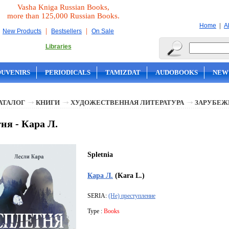
Vasha Kniga Russian Books,
more than 125,000 Russian Books.
|
Home
A
|
|
New Products
Bestsellers
On Sale
Libraries
OUVENIRS
PERIODICALS
TAMIZDAT
AUDOBOOKS
NEW
АТАЛОГ
КНИГИ
ХУДОЖЕСТВЕННАЯ ЛИТЕРАТУРА
ЗАРУБЕЖ
ня - Кара Л.
Spletnia
Кара Л.
(Kara L.)
SERIA:
(Не) преступление
Type :
Books