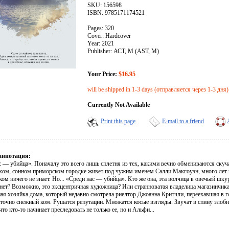
SKU: 156598
ISBN: 9785171174521
Pages: 320
Cover: Hardcover
Year: 2021
Publisher: АСТ, М (AST, M)
Your Price:
$16.95
will be shipped in 1-3 days (отправляется через 1-3 дня)
Currently Not Available
Print this page
E-mail to a friend
аннотация:
с — убийца». Поначалу это всего лишь сплетня из тех, какими вечно обмениваются ску
ихом, сонном приморском городке живет под чужим именем Салли Макгоуэн, много лет 
ом ничего не знает. Но... «Среди нас — убийца». Кто же она, эта волчица в овечьей шку
нет? Возможно, это эксцентричная художница? Или странноватая владелица магазинчика
ная хозяйка дома, который недавно смотрела риелтор Джоанна Критчли, переехавшая в
 точно снежный ком. Рушатся репутации. Множатся косые взгляды. Звучат в спину зло
что кто-то начинает преследовать не только ее, но и Альфи...