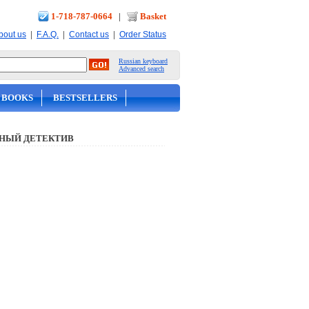
1-718-787-0664
|
Basket
|
|
|
bout us
F.A.Q.
Contact us
Order Status
Russian keyboard
Advanced search
 BOOKS
BESTSELLERS
НЫЙ ДЕТЕКТИВ