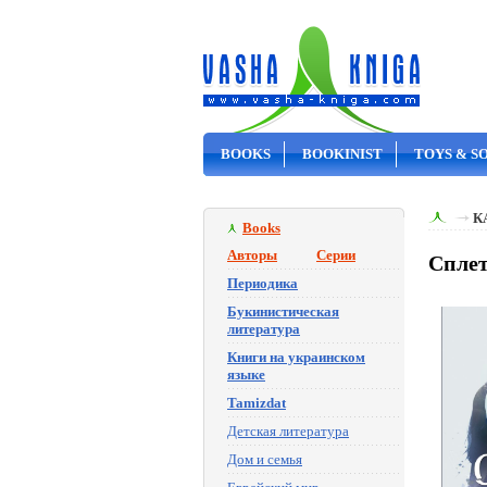
BOOKS
BOOKINIST
TOYS & S
ON SALE
К
Books
Авторы
Серии
Сплет
Периодика
Букинистическая
литература
Книги на украинском
языке
Tamizdat
Детская литература
Дом и семья