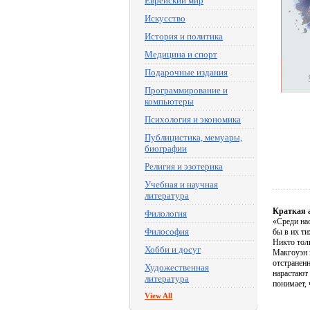
Еврейский мир
Искусство
История и политика
Медицина и спорт
Подарочные издания
Программирование и
компьютеры
Психология и экономика
Публицистика, мемуары,
биографии
Религия и эзотерика
Учебная и научная
литература
Краткая 
Филология
«Среди на
Философия
бы в их т
Никто толк
Хобби и досуг
Макгоуэн 
отстранен
Художественная
нарастают
литература
понимает, 
View All