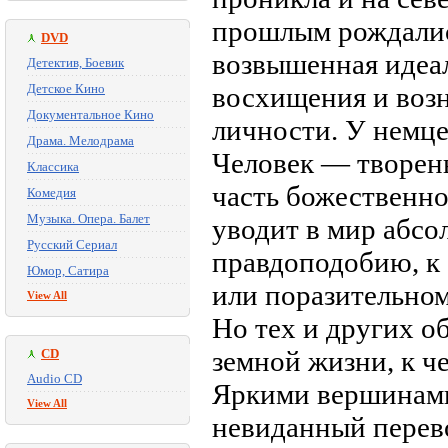
прошлым рождалис
DVD
возвышенная идеал
Детектив, Боевик
Детское Кино
восхищения и возн
Документальное Кино
личности. У немце
Драма. Мелодрама
Человек — творень
Классика
часть божественно
Комедия
Музыка. Опера. Балет
уводит в мир абсо
Русский Сериал
правдоподобию, к
Юмор, Сатира
или поразительно
View All
Но тех и других 
земной жизни, к че
CD
Audio CD
Яркими вершинами
View All
невиданный перево