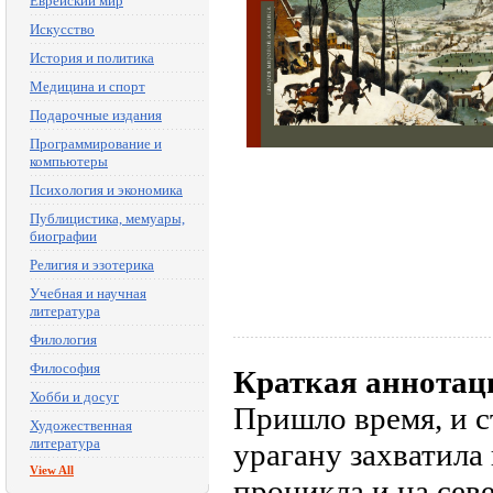
Еврейский мир
Искусство
История и политика
Медицина и спорт
Подарочные издания
Программирование и
компьютеры
Психология и экономика
Публицистика, мемуары,
биографии
Религия и эзотерика
Учебная и научная
литература
Филология
Философия
Краткая аннотац
Хобби и досуг
Пришло время, и 
Художественная
литература
урагану захватила
View All
проникла и на сев