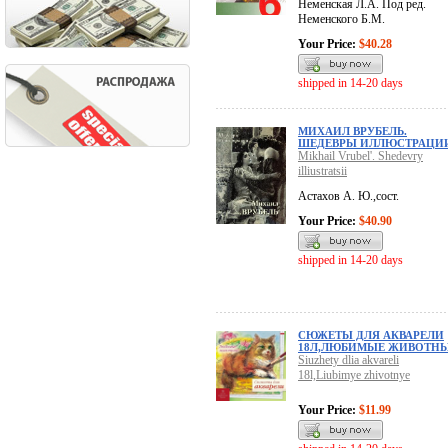
Неменская Л.А. Под ред.
Неменского Б.М.
Your Price:
$40.28
shipped in 14-20 days
МИХАИЛ ВРУБЕЛЬ.
ШЕДЕВРЫ ИЛЛЮСТРАЦИ
Mikhail Vrubel'. Shedevry
illiustratsii
Астахов А. Ю.,сост.
Your Price:
$40.90
shipped in 14-20 days
СЮЖЕТЫ ДЛЯ АКВАРЕЛИ
18Л,ЛЮБИМЫЕ ЖИВОТН
Siuzhety dlia akvareli
18l,Liubimye zhivotnye
Your Price:
$11.99