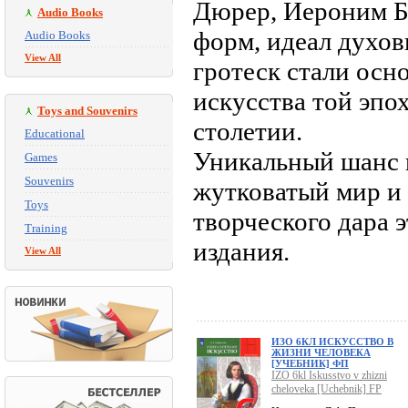
Дюрер, Иероним Б
Audio Books
форм, идеал духов
Audio Books
View All
гротеск стали осн
искусства той эпо
Toys and Souvenirs
столетии.
Educational
Уникальный шанс п
Games
Souvenirs
жутковатый мир и 
Toys
творческого дара 
Training
издания.
View All
ИЗО 6КЛ ИСКУССТВО В
ЖИЗНИ ЧЕЛОВЕКА
[УЧЕБНИК] ФП
IZO 6kl Iskusstvo v zhizni
cheloveka [Uchebnik] FP