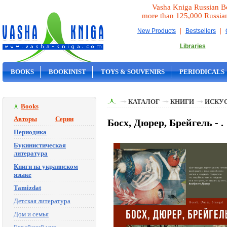
Vasha Kniga Russian B
more than 125,000 Russia
|
|
New Products
Bestsellers
Libraries
BOOKS
BOOKINIST
TOYS & SOUVENIRS
PERIODICALS
ON SALE
КАТАЛОГ
КНИГИ
ИСКУ
Books
Авторы
Серии
Босх, Дюрер, Брейгель - .
Периодика
Букинистическая
литература
Книги на украинском
языке
Tamizdat
Детская литература
Дом и семья