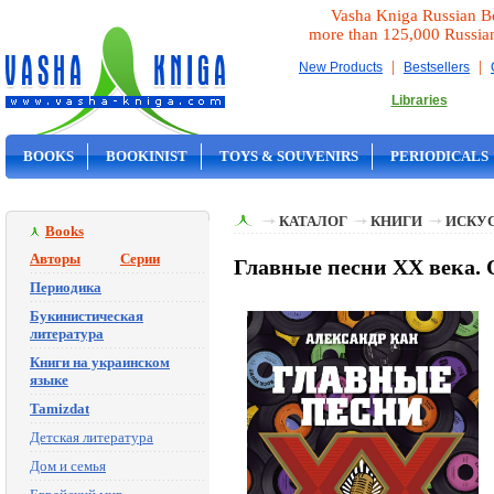
Vasha Kniga Russian B
more than 125,000 Russia
|
|
New Products
Bestsellers
Libraries
BOOKS
BOOKINIST
TOYS & SOUVENIRS
PERIODICALS
ON SALE
КАТАЛОГ
КНИГИ
ИСКУ
Books
Авторы
Серии
Главные песни ХХ века. 
Периодика
Букинистическая
литература
Книги на украинском
языке
Tamizdat
Детская литература
Дом и семья