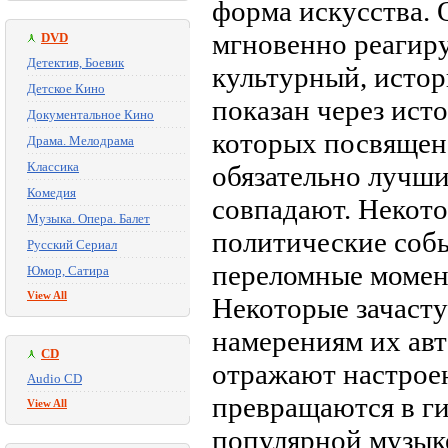
форма искусства. 
мгновенно реагиру
DVD
Детектив, Боевик
культурный, истор
Детское Кино
показан через ист
Документальное Кино
которых посвящена
Драма. Мелодрама
Классика
обязательно лучши
Комедия
совпадают. Некот
Музыка. Опера. Балет
политические собы
Русский Сериал
переломные момен
Юмор, Сатира
View All
Некоторые зачасту
намерениям их авт
CD
отражают настрое
Audio CD
превращаются в г
View All
популярной музыке