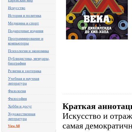
Еврейский мир
Искусство
История и политика
Медицина и спорт
Подарочные издания
Программирование и
компьютеры
Психология и экономика
Публицистика, мемуары,
биографии
Религия и эзотерика
Учебная и научная
литература
Филология
Философия
Краткая аннотац
Хобби и досуг
Искусство и отраж
Художественная
литература
самая демократичн
View All