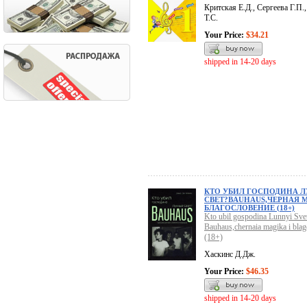
Критская Е.Д., Сергеева Г.П
Т.С.
Your Price:
$34.21
shipped in 14-20 days
КТО УБИЛ ГОСПОДИНА 
СВЕТ?BAUHAUS,ЧЕРНАЯ 
БЛАГОСЛОВЕНИЕ (18+)
Kto ubil gospodina Lunnyi Sve
Bauhaus,chernaia magika i blag
(18+)
Хаскинс Д.Дж.
Your Price:
$46.35
shipped in 14-20 days