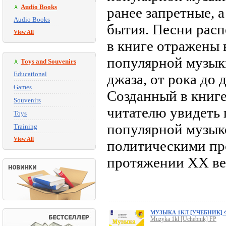
Audio Books
ранее запретные, 
Audio Books
бытия. Песни расп
View All
в книге отражены 
популярной музыки
Toys and Souvenirs
Educational
джаза, от рока до 
Games
Созданный в книге
Souvenirs
читателю увидеть
Toys
популярной музык
Training
View All
политическими про
протяжении ХХ ве
МУЗЫКА 1КЛ [УЧЕБНИК] 
Muzyka 1kl [Uchebnik] FP