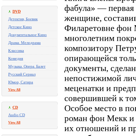
фабула» — первая
DVD
женщине, состави
Детектив, Боевик
Филаретовне фон М
Детское Кино
Документальное Кино
многолетним покр
Драма. Мелодрама
композитору Петру
Классика
опирающейся толь
Комедия
документы, сделан
Музыка. Опера. Балет
Русский Сериал
непостижимой ли
Юмор, Сатира
меценатки и пред
View All
совершившей к том
Особое место в по
CD
Audio CD
роман фон Мекк и 
View All
их отношений и п