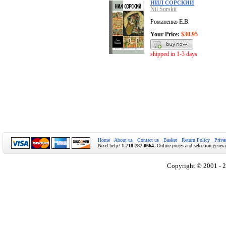
НИЛ СОРСКИЙ
Nil Sorskii
Романенко Е.В.
Your Price:
$30.95
shipped in 1-3 days
Home
About us
Contact us
Basket
Return Policy
Priva
Need help?
1-718-787-0664
. Online prices and selection genera
Copyright © 2001 - 2