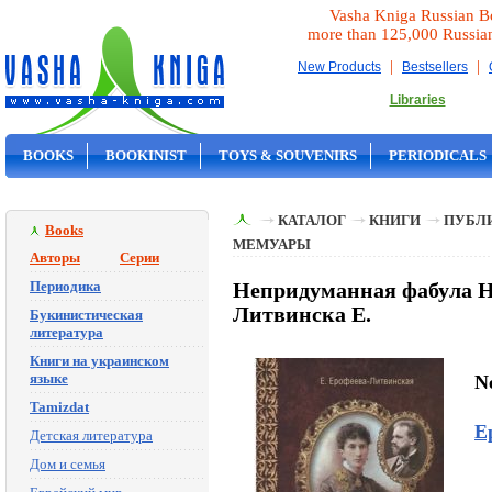
Vasha Kniga Russian B
more than 125,000 Russia
|
|
New Products
Bestsellers
Libraries
BOOKS
BOOKINIST
TOYS & SOUVENIRS
PERIODICALS
ON SALE
КАТАЛОГ
КНИГИ
ПУБЛИ
Books
МЕМУАРЫ
Авторы
Серии
Периодика
Непридуманная фабула Н.
Литвинска Е.
Букинистическая
литература
Книги на украинском
языке
N
Tamizdat
Е
Детская литература
Дом и семья