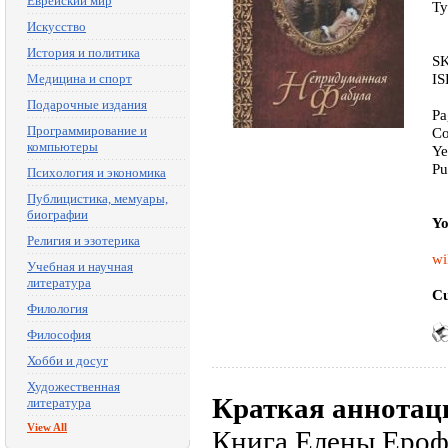
Еврейский мир
Ty
Искусство
История и политика
SK
IS
Медицина и спорт
Подарочные издания
Pa
Программирование и
Co
компьютеры
Ye
Pu
Психология и экономика
Публицистика, мемуары,
биографии
Yo
Религия и эзотерика
wi
Учебная и научная
литература
Cu
Филология
Философия
Хобби и досуг
Художественная
Краткая аннотац
литература
View All
Книга Елены Еро