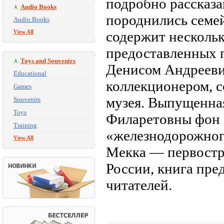
подробно рассказа
Audio Books
породнились семе
Audio Books
View All
содержит нескольк
предоставленных 
Toys and Souvenirs
Денисом Андрееви
Educational
коллекционером, с
Games
музея. Выпущенная
Souvenirs
Toys
Филаретовны фон 
Training
«железнодорожног
View All
Мекка — первостр
России, книга пре
читателей.