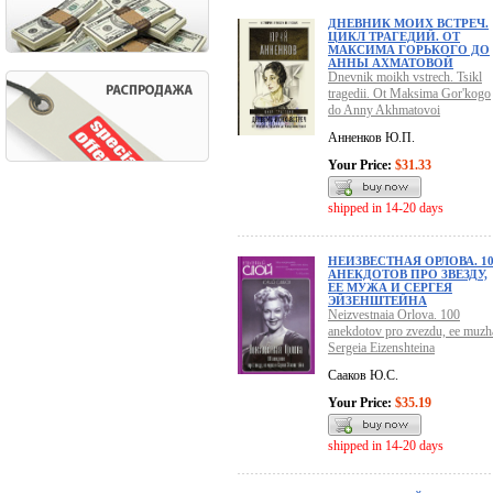
ДНЕВНИК МОИХ ВСТРЕЧ.
ЦИКЛ ТРАГЕДИЙ. ОТ
МАКСИМА ГОРЬКОГО ДО
АННЫ АХМАТОВОЙ
Dnevnik moikh vstrech. Tsikl
tragedii. Ot Maksima Gor'kogo
do Anny Akhmatovoi
Анненков Ю.П.
Your Price:
$31.33
shipped in 14-20 days
НЕИЗВЕСТНАЯ ОРЛОВА. 1
АНЕКДОТОВ ПРО ЗВЕЗДУ,
ЕЕ МУЖА И СЕРГЕЯ
ЭЙЗЕНШТЕЙНА
Neizvestnaia Orlova. 100
anekdotov pro zvezdu, ee muzha
Sergeia Eizenshteina
Сааков Ю.С.
Your Price:
$35.19
shipped in 14-20 days