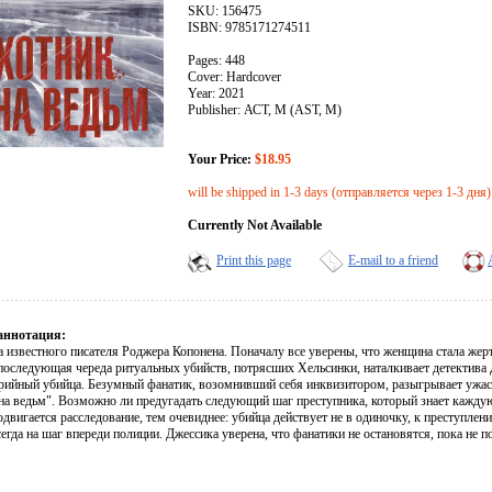
SKU: 156475
ISBN: 9785171274511
Pages: 448
Cover: Hardcover
Year: 2021
Publisher: АСТ, М (AST, M)
Your Price:
$18.95
will be shipped in 1-3 days (отправляется через 1-3 дня)
Currently Not Available
Print this page
E-mail to a friend
аннотация:
а известного писателя Роджера Копонена. Поначалу все уверены, что женщина стала жер
последующая череда ритуальных убийств, потрясших Хельсинки, наталкивает детектива 
ерийный убийца. Безумный фанатик, возомнивший себя инквизитором, разыгрывает ужасн
на ведьм". Возможно ли предугадать следующий шаг преступника, который знает каждую
двигается расследование, тем очевиднее: убийца действует не в одиночку, к преступлен
егда на шаг впереди полиции. Джессика уверена, что фанатики не остановятся, пока не по