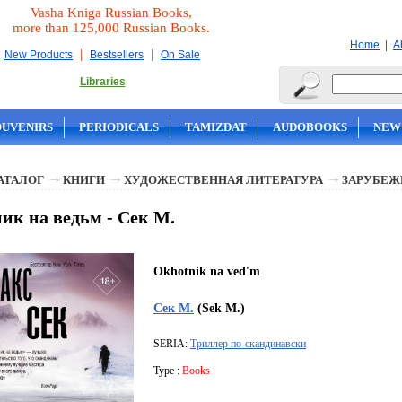
Vasha Kniga Russian Books,
more than 125,000 Russian Books.
|
Home
A
|
|
New Products
Bestsellers
On Sale
Libraries
OUVENIRS
PERIODICALS
TAMIZDAT
AUDOBOOKS
NEW
АТАЛОГ
КНИГИ
ХУДОЖЕСТВЕННАЯ ЛИТЕРАТУРА
ЗАРУБЕЖ
ик на ведьм - Сек М.
Okhotnik na ved'm
Сек М.
(Sek M.)
SERIA:
Триллер по-скандинавски
Type :
Books