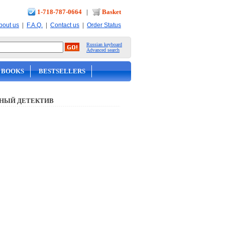
1-718-787-0664
|
Basket
|
|
|
bout us
F.A.Q.
Contact us
Order Status
Russian keyboard
Advanced search
 BOOKS
BESTSELLERS
НЫЙ ДЕТЕКТИВ