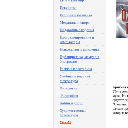
Еврейский мир
Искусство
История и политика
Медицина и спорт
Подарочные издания
Программирование и
компьютеры
Психология и экономика
Публицистика, мемуары,
биографии
Религия и эзотерика
Учебная и научная
литература
Краткая 
Филология
Убита жен
Философия
мужа. Но 
орудует с
Хобби и досуг
"Охотник 
дальше про
Художественная
которые вс
литература
View All