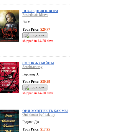
ПОСЛЕДНЯЯ КЛЯТВА
Posledniaia kliatva
Ли М.
Your Price:
$26.77
shipped in 14-20 days
СОРОКИ-УБИЙЦЫ
Soroki-ubiitsy
Горовиц Э.
Your Price:
$30.29
shipped in 14-20 days
ОНИ ХОТЯТ БЫТЬ КАК МЫ
Oni khotiat byt' kak my
Гудман Дж.
Your Price:
$17.95