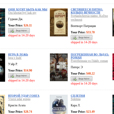
ОНИ ХОТЯТ БЫТЬ КАК МЫ
СВЕТЯЩЕЕСЯ ПЯТНО.
Oni khotiat byt' kak my
КОЛЬЦО ВЕЧНОСТИ
Svetiashcheesia piatno. Kol'tso
Гудман Дж.
vechnosti
Your Price:
$26.11
Вентворт Патриция
Your Price:
$33.70
shipped in 14-20 days
shipped in 14-20 days
ИГРА В ЛОЖЬ
ПОГРЕБЕННАЯ ВО ЛЬДАХ:
Igra v lozh'
РОМАН
Pogrebennaia vo l'dakh: roman
Уэйр Р.
Питерс Э
Your Price:
$14.90
Your Price:
$40.22
shipped in 14-20 days
shipped in 14-20 days
ВТОРОЙ УДАР ГОНГА
СПЛЕТНЯ
Vtoroi udar gonga
Spletnia
Кристи Агата
Кара Л.
Your Price:
$28.74
Your Price:
$23.49