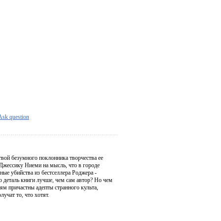
Ask question
твой безумного поклонника творчества ее
Джессику Ниеми на мысль, что в городе
ые убийства из бестселлера Роджера -
 деталь книги лучше, чем сам автор? Но чем
иям причастны адепты странного культа,
лучат то, что хотят.