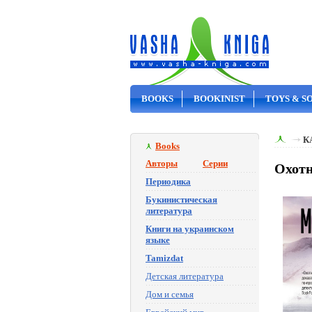
BOOKS
BOOKINIST
TOYS & S
ON SALE
К
Books
Авторы
Серии
Охотн
Периодика
Букинистическая
литература
Книги на украинском
языке
Tamizdat
Детская литература
Дом и семья