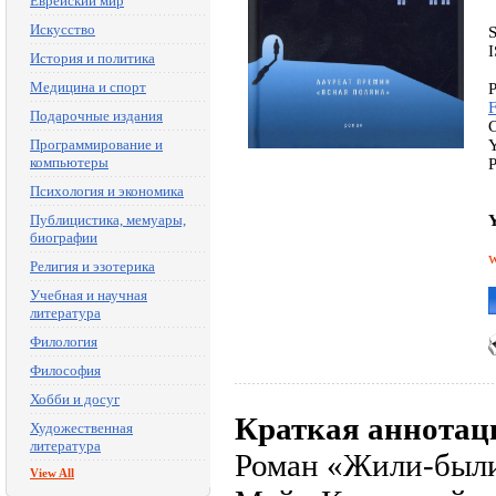
Еврейский мир
Искусство
История и политика
Медицина и спорт
P
Подарочные издания
C
Программирование и
Y
компьютеры
P
Психология и экономика
Публицистика, мемуары,
Y
биографии
w
Религия и эзотерика
Учебная и научная
литература
Филология
Философия
Хобби и досуг
Краткая аннотац
Художественная
литература
Роман «Жили-были 
View All