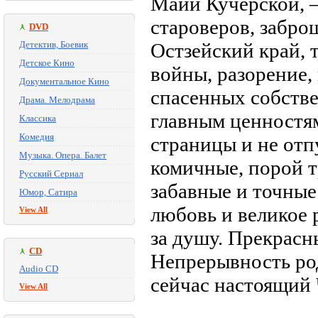
Майи Кучерской, —
староверов, забро
DVD
Детектив, Боевик
Остзейский край, 
Детское Кино
войны, разорение,
Документальное Кино
спасенных собств
Драма. Мелодрама
главным ценностям
Классика
Комедия
страницы и не отп
Музыка. Опера. Балет
комичные, порой т
Русский Сериал
забавные и точные
Юмор, Сатира
любовь и великое 
View All
за душу. Прекрасн
CD
Непрерывность род
Audio CD
сейчас настоящий 
View All