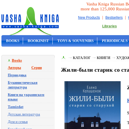
Vasha Kniga Russian B
more than 125,000 Russia
|
|
New Products
Bestsellers
Libraries
BOOKS
BOOKINIST
TOYS & SOUVENIRS
PERIODICALS
ON SALE
КАТАЛОГ
КНИГИ
ХУДО
Books
Авторы
Серии
Жили-были старик со стар
Периодика
Букинистическая
литература
Книги на украинском
языке
Tamizdat
Детская литература
Дом и семья