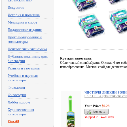
Еврейский мир
Искусство
История и политика
Медицина и спорт
Подарочные издания
Программирование и
компьютеры
Психология и экономика
Публицистика, мемуары,
Краткая аннотация:
биографии
Облегченный синий абразив Оптима 4 мм собс
пенообразование. Мягкий слой для деликатного
Религия и эзотерика
Учебная и научная
литература
Филология
ЧИСТЮЛЯ ЛИПКИЙ РОЛИК
Философия
ChISTIuLIa lipkii rolik dlia chist
Хобби и досуг
Your Price:
$9.28
Художественная
литература
shipped in 14-20 days
View All