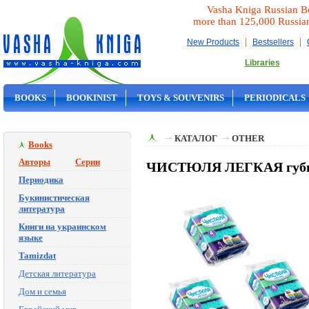
Vasha Kniga Russian B
more than 125,000 Russia
|
|
New Products
Bestsellers
Libraries
BOOKS
BOOKINIST
TOYS & SOUVENIRS
PERIODICALS
ON SALE
КАТАЛОГ
OTHER
Books
Авторы
Серии
ЧИСТЮЛЯ ЛЕГКАЯ губки 
Периодика
Букинистическая
литература
Книги на украинском
языке
Tamizdat
Детская литература
Дом и семья