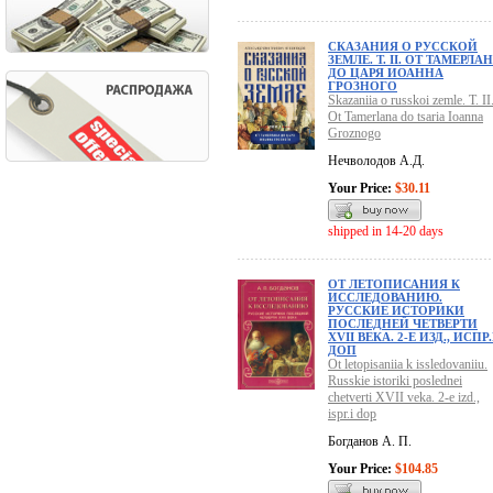
СКАЗАНИЯ О РУССКОЙ
ЗЕМЛЕ. Т. II. ОТ ТАМЕРЛА
ДО ЦАРЯ ИОАННА
ГРОЗНОГО
Skazaniia o russkoi zemle. T. II
Ot Tamerlana do tsaria Ioanna
Groznogo
Нечволодов А.Д.
Your Price:
$30.11
shipped in 14-20 days
ОТ ЛЕТОПИСАНИЯ К
ИССЛЕДОВАНИЮ.
РУССКИЕ ИСТОРИКИ
ПОСЛЕДНЕЙ ЧЕТВЕРТИ
XVII ВЕКА. 2-Е ИЗД., ИСПР
ДОП
Ot letopisaniia k issledovaniiu.
Russkie istoriki poslednei
chetverti XVII veka. 2-e izd.,
ispr.i dop
Богданов А. П.
Your Price:
$104.85