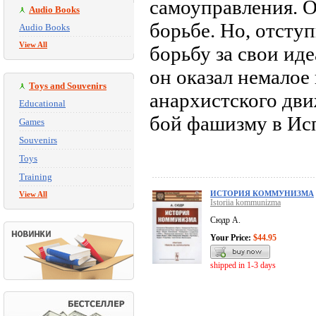
самоуправления. 
Audio Books
борьбе. Но, отсту
Audio Books
View All
борьбу за свои иде
он оказал немалое
Toys and Souvenirs
анархистского дви
Educational
бой фашизму в Ис
Games
Souvenirs
Toys
Training
ИСТОРИЯ КОММУНИЗМА
View All
Istoriia kommunizma
Сюдр А.
Your Price:
$44.95
shipped in 1-3 days