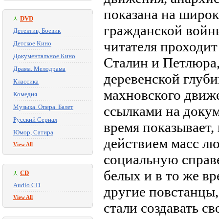
показана на широ
DVD
гражданской войны
Детектив, Боевик
читателя проходит
Детское Кино
Документальное Кино
Сталин и Петлюра,
Драма. Мелодрама
деревенской глуби
Классика
махновского движ
Комедия
Музыка. Опера. Балет
ссылками на докум
Русский Сериал
время показывает,
Юмор, Сатира
действием масс лю
View All
социальную справе
белых и в то же в
CD
Audio CD
другие повстанцы, 
View All
стали создавать с