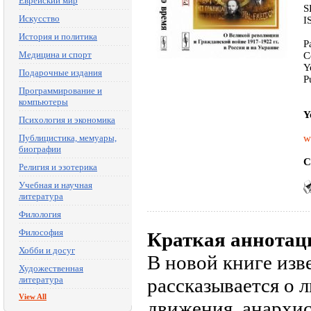
Еврейский мир
S
Искусство
I
История и политика
P
Медицина и спорт
C
Y
Подарочные издания
P
Программирование и
компьютеры
Y
Психология и экономика
Публицистика, мемуары,
w
биографии
C
Религия и эзотерика
Учебная и научная
литература
Филология
Философия
Краткая аннотац
Хобби и досуг
В новой книге изв
Художественная
литература
рассказывается о 
View All
движения, анархис