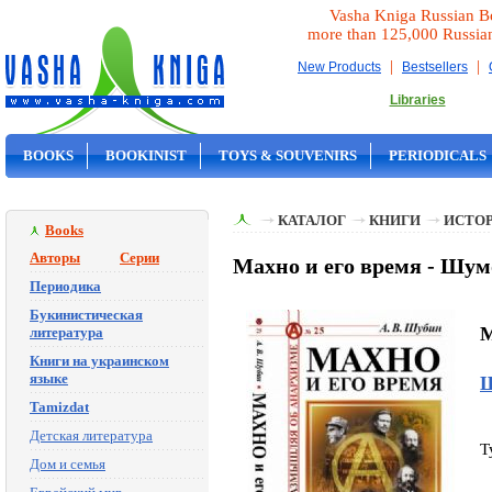
Vasha Kniga Russian B
more than 125,000 Russia
|
|
New Products
Bestsellers
Libraries
BOOKS
BOOKINIST
TOYS & SOUVENIRS
PERIODICALS
ON SALE
КАТАЛОГ
КНИГИ
ИСТОР
Books
Авторы
Серии
Махно и его время - Шум
Периодика
Букинистическая
M
литература
Книги на украинском
языке
Ш
Tamizdat
Детская литература
T
Дом и семья