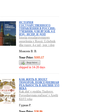
ИСТОРИЯ
ГОСУДАРСТВЕННОГО
УПРАВЛЕНИЯ В РОССИИ:
УЧЕБНИК ДЛЯ ВУЗОВ. 4-Е
ИЗД., ИСПР. И ДОП
Istoriia gosudarstvennogo
upravleniia v Rossii: Uchebnik
dlia vuzov. 4-e izd., ispr. i dop
Моисеев В. В.
Your Price:
$103.17
shipped in 14-20 days
КАК ЖИТЬ В ЭПОХУ
ТЮДОРОВ. ПОВСЕДНЕВНАЯ
РЕАЛЬНОСТЬ В АНГЛИИ ХVI
ВЕКА
Kak zhit' v epokhu Tiudorov.
Povsednevnaia real'nost' v Anglii
KhVI veka
Гудман Р.
Your Price:
$30.86