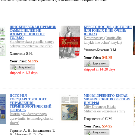
ШНОБЕЛЕВСКАЯ ПРЕМИЯ:
КРЕСТОНОСЦЫ. (ИСТОРИЯ
САМЫЕ НЕЛЕПЫЕ
ДЛЯ ЮНЫХ И НЕ ОЧЕНЬ
ИЗОБРЕТЕНИЯ И НЕ
ЮНЫХ)
ТОЛЬКО
Krestonostsy. (Istoriia dlia
Shnobelevskaia premiia: samye
iunykh i ne ochen' iunykh)
nelepye izobreteniia i ne tol'ko
Уилмот-Бакстон Э.М.
Хлюстова Я.И.
Your Price:
$41.79
Your Price:
$18.95
shipped in 14-20 days
shipped in 1-3 days
ИСТОРИЯ
МИФЫ ДРЕВНЕГО КИТАЯ.
ГОСУДАРСТВЕННОГО
МИФИЧЕСКИЕ ВОЗЗРЕНИЯ
УПРАВЛЕНИЯ:
И МИФЫ
ТЕРМИНОЛОГИЧЕСКИЙ
Mify Drevnego Kitaia.
СЛОВАРЬ
Mificheskie vozzreniia i mify
Istoriia gosudarstvennogo
upravleniia: terminologicheskii
Георгиевский С.М.
slovar'
Your Price:
$54.95
Гарявин А. Н., Емельянова Т.