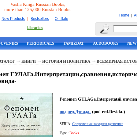
Vasha Kniga Russian Books,
more than 125,000 Russian Books.
|
Home
A
|
|
New Products
Bestsellers
On Sale
Libraries
OUVENIRS
PERIODICALS
TAMIZDAT
AUDOBOOKS
NEW
АТАЛОГ
КНИГИ
ИСТОРИЯ И ПОЛИТИКА
ВСЕМИРНАЯ ИСТО
ен ГУЛАГа.Интерпретации,сравнения,историчес
эвида-
Fenomen GULAGa.Interpretatsii,sravnenii
под ред.Дэвида-
(pod red.Devida-)
SERIA:
Современная западная русистика
Type :
Books