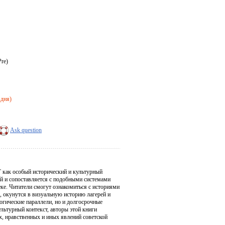
Pre)
 дня)
Ask question
 как особый исторический и культурный
ий и сопоставляется с подобными системами
ке. Читатели смогут ознакомиться с историями
, окунутся в визуальную историю лагерей и
огические параллели, но и долгосрочные
льтурный контекст, авторы этой книги
, нравственных и иных явлений советской