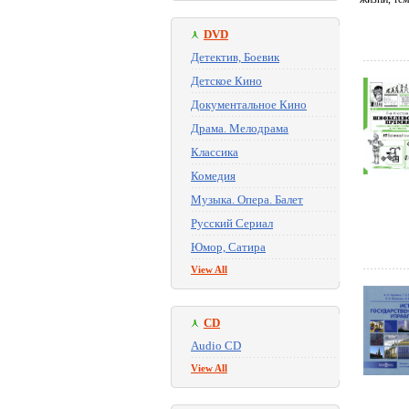
DVD
Детектив, Боевик
Детское Кино
Документальное Кино
Драма. Мелодрама
Классика
Комедия
Музыка. Опера. Балет
Русский Сериал
Юмор, Сатира
View All
CD
Audio CD
View All