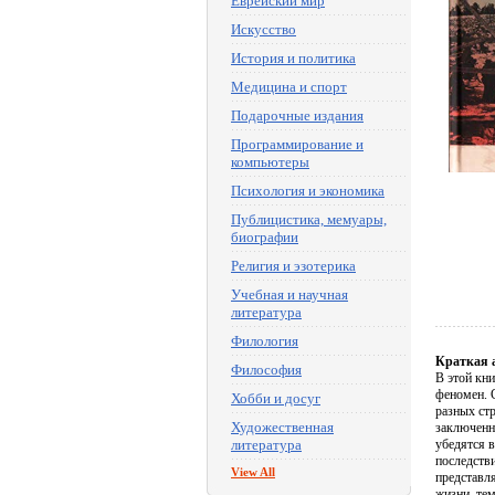
Еврейский мир
Искусство
История и политика
Медицина и спорт
Подарочные издания
Программирование и
компьютеры
Психология и экономика
Публицистика, мемуары,
биографии
Религия и эзотерика
Учебная и научная
литература
Филология
Краткая 
Философия
В этой кн
феномен. 
Хобби и досуг
разных ст
Художественная
заключенн
литература
убедятся 
последств
View All
представл
жизни, те