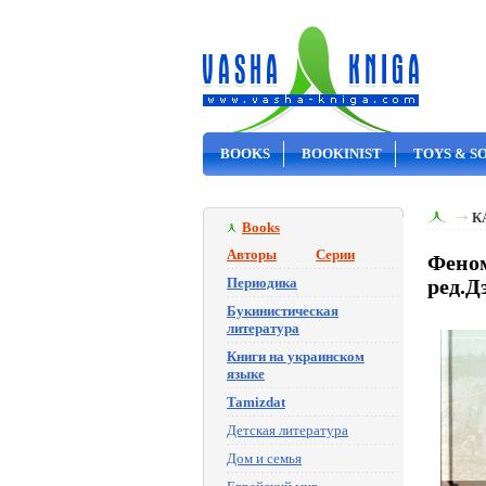
BOOKS
BOOKINIST
TOYS & S
ON SALE
К
Books
Авторы
Серии
Феном
Периодика
ред.Д
Букинистическая
литература
Книги на украинском
языке
Tamizdat
Детская литература
Дом и семья