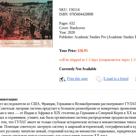
SKU: 156114
ISBN: 9785604420898
Pages: 632
Cover: Hardcover
Year: 2020
Publisher: Academic Studies Pre (Academic Studies 
Your Price:
$36.95
will be shipped in 1-3 days (отправляется через 1-3
Currently Not Available
Print this page
E-mail to a friend
аннотация:
иге исследователи из США, Франции, Германии и Великобритании рассматривают ГУЛАГ
Советская лагерная система предстает в большом разнообразии ее конкретных проявлен
ран и эпох — от Индии и Африки в XIX столетии до Германии и Северной Кореи в XX ве
ых и охранников, узнают, как была организована система распределения продовольствия
в том, что ГУЛАГ имеет не только глубокие исторические истоки и множественные типол
ия. Помещая советскую лагерную систему в широкий исторический, географический и ку
яют русскому читателю новый, сторонний взгляд на множество социальных, юридических
м самым открывая новые горизонты для осмысления истории XX века.