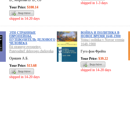
В., Морозан В. В., Со
shipped in 1-3 days
Your Price:
$100.14
shipped in 14-20 days
ЭТИ СТРАННЫЕ
ВОЙНА И ПОЛИТИКА В
ЕВРОПЕЙЦЫ.
НОВОЕ ВРЕМЯ 1648-1900
ПУТЕВОДИТЕЛЬ ДЕЛОВОГО
Voina i politika v Novoe vremia
ЧЕЛОВЕКА
1648-1900
Eti strannye evropeitsy.
Putevoditel' delovogo cheloveka
Гуго фон Фрейта
Оришев А.Б.
Your Price:
$39.22
Your Price:
$13.68
shipped in 14-20 days
shipped in 14-20 days