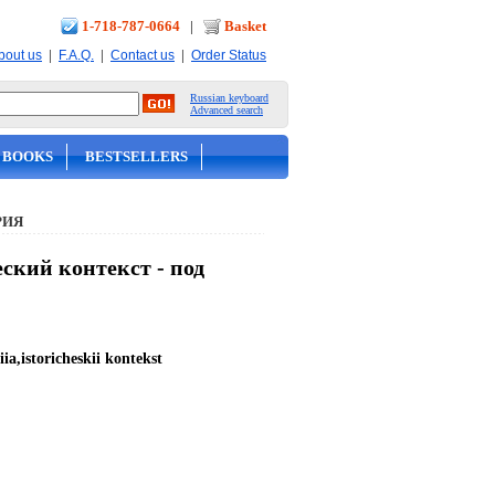
1-718-787-0664
|
Basket
|
|
|
bout us
F.A.Q.
Contact us
Order Status
Russian keyboard
Advanced search
 BOOKS
BESTSELLERS
РИЯ
кий контекст - под
a,istoricheskii kontekst