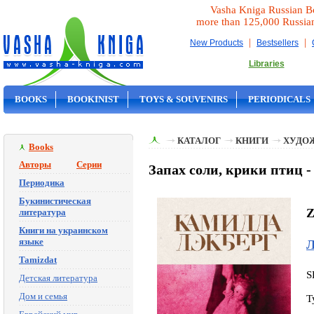
Vasha Kniga Russian B
more than 125,000 Russia
|
|
New Products
Bestsellers
Libraries
BOOKS
BOOKINIST
TOYS & SOUVENIRS
PERIODICALS
ON SALE
КАТАЛОГ
КНИГИ
ХУДО
Books
Авторы
Серии
Запах соли, крики птиц 
Периодика
Букинистическая
Z
литература
Книги на украинском
языке
Л
Tamizdat
S
Детская литература
Дом и семья
T