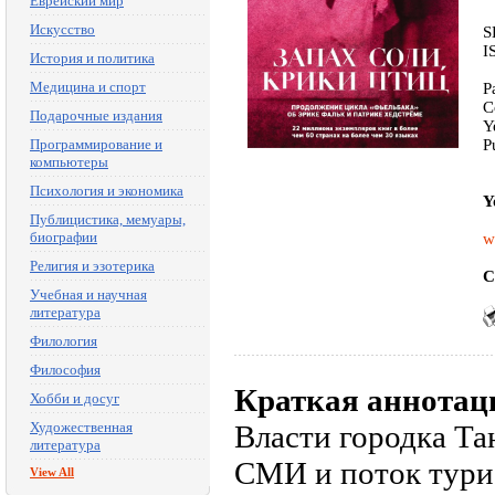
Еврейский мир
Искусство
S
I
История и политика
Медицина и спорт
P
C
Подарочные издания
Y
Программирование и
P
компьютеры
Психология и экономика
Y
Публицистика, мемуары,
биографии
w
Религия и эзотерика
C
Учебная и научная
литература
Филология
Философия
Краткая аннотац
Хобби и досуг
Художественная
Власти городка Та
литература
СМИ и поток турис
View All