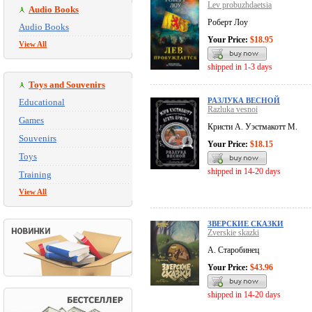
Lev probuzhdaetsia
Audio Books
Роберт Лоу
Audio Books
Your Price:
$18.95
View All
shipped in 1-3 days
Toys and Souvenirs
РАЗЛУКА ВЕСНОЙ
Educational
Razluka vesnoi
Games
Кристи А. Уэстмакотт М.
Souvenirs
Your Price:
$18.15
Toys
shipped in 14-20 days
Training
View All
ЗВЕРСКИЕ СКАЗКИ
Zverskie skazki
А. Старобинец
Your Price:
$43.96
shipped in 14-20 days