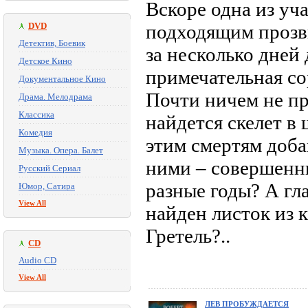
Вскоре одна из уча
DVD
подходящим прозв
Детектив, Боевик
за несколько дней 
Детское Кино
примечательная со
Документальное Кино
Почти ничем не пр
Драма. Мелодрама
Классика
найдется скелет в 
Комедия
этим смертям доба
Музыка. Опера. Балет
ними – совершенн
Русский Сериал
разные годы? А гла
Юмор, Сатира
View All
найден листок из 
Гретель?..
CD
Audio CD
View All
ЛЕВ ПРОБУЖДАЕТСЯ