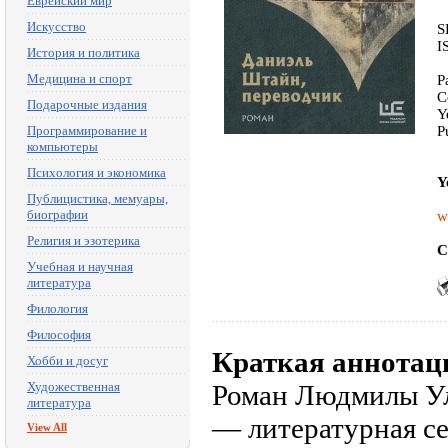
Еврейский мир
Искусство
S
I
История и политика
Медицина и спорт
P
C
Подарочные издания
Y
Программирование и
P
компьютеры
Психология и экономика
Y
Публицистика, мемуары,
биографии
w
Религия и эзотерика
C
Учебная и научная
литература
Филология
Философия
Краткая аннотац
Хобби и досуг
Художественная
Роман Людмилы Ул
литература
— литературная се
View All