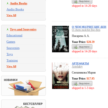
Audio Books
shipped in 14-20 days
Audio Books
View All
О ЧЕМ МОЛЧИТ БИГ-БЕН
Toys and Souvenirs
O chem molchit Big-Ben
Educational
Писарева А.А.
Games
Your Price:
$28.59
Souvenirs
shipped in 14-20 days
Toys
Training
АРТЕФАКТЫ
View All
Artefakty
Свешникова Мария
Your Price:
$17.95
shipped in 1-3 days