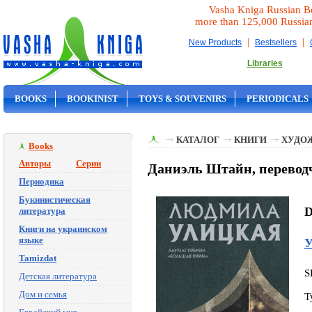
Vasha Kniga Russian B
more than 125,000 Russia
|
|
New Products
Bestsellers
Libraries
BOOKS
BOOKINIST
TOYS & SOUVENIRS
PERIODICALS
ON SALE
КАТАЛОГ
КНИГИ
ХУДО
Books
Авторы
Серии
Даниэль Штайн, перевод
Периодика
Букинистическая
D
литература
Книги на украинском
языке
У
Tamizdat
S
Детская литература
Дом и семья
T