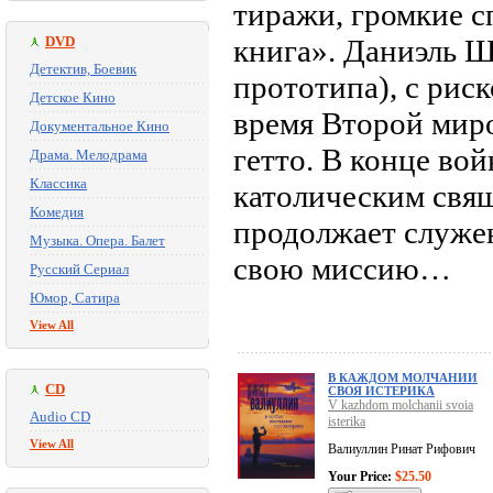
тиражи, громкие с
DVD
книга». Даниэль Ш
Детектив, Боевик
прототипа), с риск
Детское Кино
время Второй миро
Документальное Кино
гетто. В конце во
Драма. Мелодрама
Классика
католическим свящ
Комедия
продолжает служе
Музыка. Опера. Балет
свою миссию…
Русский Сериал
Юмор, Сатира
View All
В КАЖДОМ МОЛЧАНИИ
CD
СВОЯ ИСТЕРИКА
V kazhdom molchanii svoia
Audio CD
isterika
View All
Валиуллин Ринат Рифович
Your Price:
$25.50