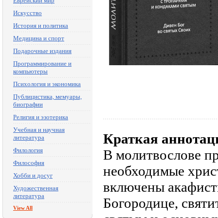
Еврейский мир
Искусство
История и политика
Медицина и спорт
Подарочные издания
Программирование и
компьютеры
Психология и экономика
Публицистика, мемуары,
биографии
Религия и эзотерика
Учебная и научная
Краткая аннотац
литература
Филология
В молитвослове п
Философия
необходимые христ
Хобби и досуг
включены акафист
Художественная
литература
Богородице, святи
View All