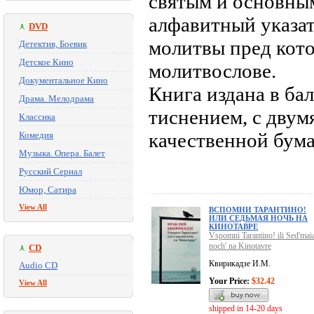
святым и основным
алфавитный указат
DVD
молитвы пред кот
Детектив, Боевик
Детское Кино
молитвослове.
Документальное Кино
Книга издана в ба
Драма. Мелодрама
тиснением, с двумя
Классика
качественной бума
Комедия
Музыка. Опера. Балет
Русский Сериал
Юмор, Сатира
View All
ВСПОМНИ ТАРАНТИНО!
ИЛИ СЕДЬМАЯ НОЧЬ НА
КИНОТАВРЕ
Vspomni Tarantino! ili Sed'mai
noch' na Kinotavre
CD
Квирикадзе И.М.
Audio CD
Your Price:
$32.42
View All
shipped in 14-20 days