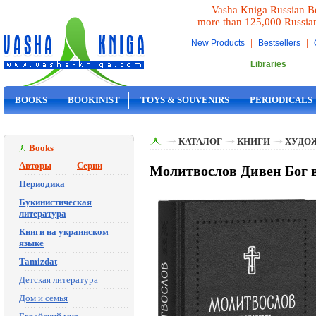
Vasha Kniga Russian B
more than 125,000 Russia
|
|
New Products
Bestsellers
Libraries
BOOKS
BOOKINIST
TOYS & SOUVENIRS
PERIODICALS
ON SALE
КАТАЛОГ
КНИГИ
ХУДО
Books
Авторы
Серии
Молитвослов Дивен Бог в
Периодика
Букинистическая
литература
Книги на украинском
языке
Tamizdat
Детская литература
Дом и семья