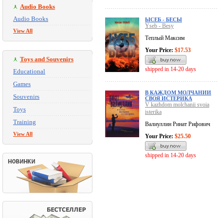
Audio Books
Audio Books
ЫСЕБ - БЕСЫ
Yseb - Besy
View All
Теплый Максим
Your Price:
$17.53
Toys and Souvenirs
shipped in 14-20 days
Educational
Games
В КАЖДОМ МОЛЧАНИИ
Souvenirs
СВОЯ ИСТЕРИКА
V kazhdom molchanii svoia
Toys
isterika
Training
Валиуллин Ринат Рифович
View All
Your Price:
$25.50
shipped in 14-20 days