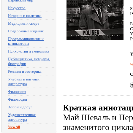
Еврейский мир
Искусство
S
I
История и политика
Медицина и спорт
P
C
Подарочные издания
Y
Программирование и
P
компьютеры
Психология и экономика
Y
Публицистика, мемуары,
биографии
w
Религия и эзотерика
C
Учебная и научная
литература
Филология
Философия
Краткая аннотац
Хобби и досуг
Художественная
Май Шеваль и Пер
литература
знаменитого цикла
View All