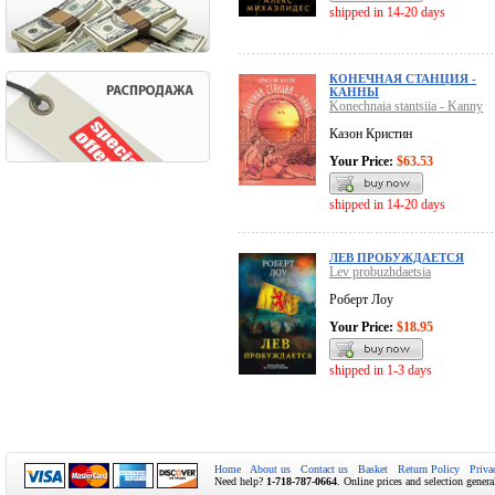
shipped in 14-20 days
КОНЕЧНАЯ СТАНЦИЯ -
КАННЫ
Konechnaia stantsiia - Kanny
Казон Кристин
Your Price:
$63.53
shipped in 14-20 days
ЛЕВ ПРОБУЖДАЕТСЯ
Lev probuzhdaetsia
Роберт Лоу
Your Price:
$18.95
shipped in 1-3 days
Home
About us
Contact us
Basket
Return Policy
Priva
Need help?
1-718-787-0664
. Online prices and selection genera