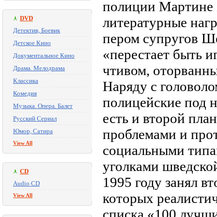
полиции Мартине 
DVD
литературные нагр
Детектив, Боевик
пером супругов Ш
Детское Кино
«перестает быть и
Документальное Кино
чтивом, оторванны
Драма. Мелодрама
Классика
Наряду с головол
Комедия
полицейские под н
Музыка. Опера. Балет
есть и второй план
Русский Сериал
проблемами и про
Юмор, Сатира
View All
социальными типа
уголками шведской
CD
1995 году занял вт
Audio CD
которых реалистич
View All
списка «100 лучш