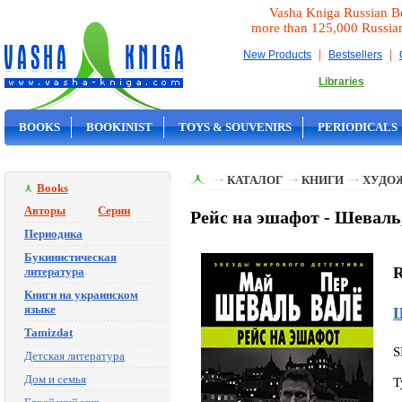
Vasha Kniga Russian B
more than 125,000 Russia
|
|
New Products
Bestsellers
Libraries
BOOKS
BOOKINIST
TOYS & SOUVENIRS
PERIODICALS
ON SALE
КАТАЛОГ
КНИГИ
ХУДО
Books
Авторы
Серии
Рейс на эшафот - Шеваль
Периодика
Букинистическая
R
литература
Книги на украинском
языке
Tamizdat
S
Детская литература
Дом и семья
T