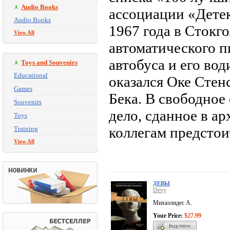
Audio Books
ассоциации «Дете
Audio Books
1967 года в Стокг
View All
автоматического п
автобуса и его вод
Toys and Souvenirs
Educational
оказался Оке Стен
Games
Бека. В свободное
Souvenirs
дело, сданное в ар
Toys
коллегам предстои
Training
View All
ДЕВЫ
Devy
Михаэлидес А.
Your Price:
$27.99