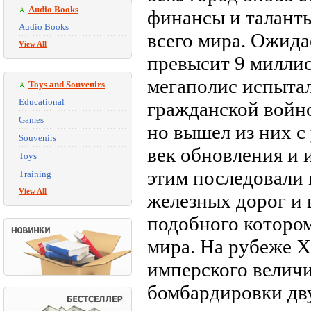
Audio Books
финансы и таланты
Audio Books
всего мира. Ожидае
View All
превысит 9 милли
мегаполис испытал
Toys and Souvenirs
Educational
гражданской войн
Games
но вышел из них с 
Souvenirs
век обновления и 
Toys
этим последовали 
Training
View All
железных дорог и
подобного котором
мира. На рубеже X
имперского величи
бомбардировки дв