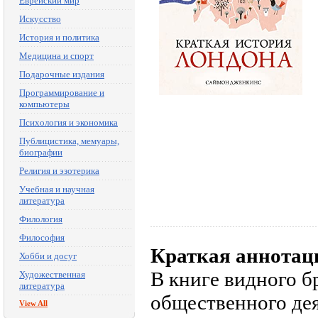
Еврейский мир
Искусство
История и политика
Медицина и спорт
Подарочные издания
Программирование и
компьютеры
Психология и экономика
Публицистика, мемуары,
биографии
Религия и эзотерика
Учебная и научная
литература
Филология
Философия
Краткая аннотац
Хобби и досуг
В книге видного б
Художественная
литература
общественного дея
View All