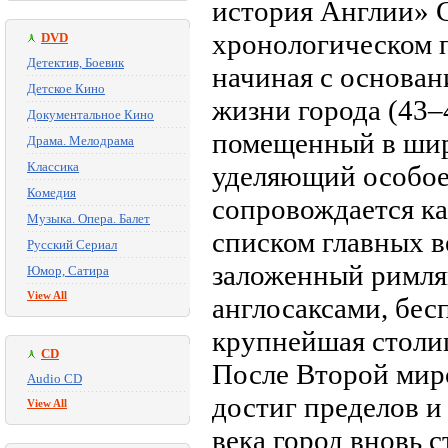
история Англии» 
хронологическом 
DVD
Детектив, Боевик
начиная с основан
Детское Кино
жизни города (43–4
Документальное Кино
помещенный в шир
Драма. Мелодрама
Классика
уделяющий особое
Комедия
сопровождается ка
Музыка. Опера. Балет
списком главных в
Русский Сериал
заложенный римля
Юмор, Сатира
View All
англосаксами, бес
крупнейшая столиц
CD
После Второй миро
Audio CD
достиг пределов и
View All
века город вновь с