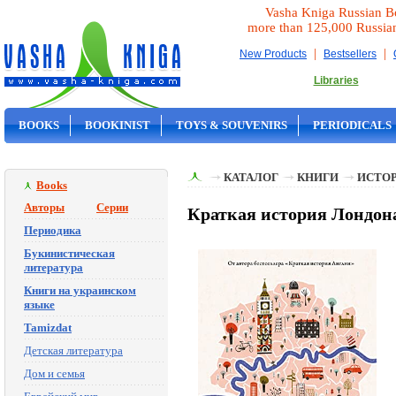
Vasha Kniga Russian B
more than 125,000 Russia
|
|
New Products
Bestsellers
Libraries
BOOKS
BOOKINIST
TOYS & SOUVENIRS
PERIODICALS
ON SALE
КАТАЛОГ
КНИГИ
ИСТОР
Books
Авторы
Серии
Краткая история Лондон
Периодика
Букинистическая
литература
Книги на украинском
языке
Tamizdat
Детская литература
Дом и семья