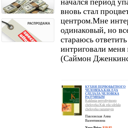
начался период уп
вновь стал процве
центром.Мне инте
одинаковый, но вс
стараюсь ответить
интриговали меня 
(Саймон Дженкин
КУХНЯ ПЕРВОБЫТНОГО
ЧЕЛОВЕКА.КАК ЕДА
СДЕЛАЛА ЧЕЛОВЕКА
РАЗУМНЫМ
Kukhnia pervobytnogo
cheloveka.Kak eda sdelala
cheloveka razumnym
Павловская Анна
Валентиновна
Your Price:
$19.95