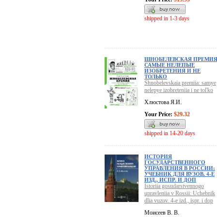
shipped in 1-3 days
ШНОБЕЛЕВСКАЯ ПРЕМИЯ
САМЫЕ НЕЛЕПЫЕ
ИЗОБРЕТЕНИЯ И НЕ
ТОЛЬКО
Shnobelevskaia premiia: samye
nelepye izobreteniia i ne tol'ko
Хлюстова Я.И.
Your Price:
$29.32
shipped in 14-20 days
ИСТОРИЯ
ГОСУДАРСТВЕННОГО
УПРАВЛЕНИЯ В РОССИИ:
УЧЕБНИК ДЛЯ ВУЗОВ. 4-Е
ИЗД., ИСПР. И ДОП
Istoriia gosudarstvennogo
upravleniia v Rossii: Uchebnik
dlia vuzov. 4-e izd., ispr. i dop
Моисеев В. В.