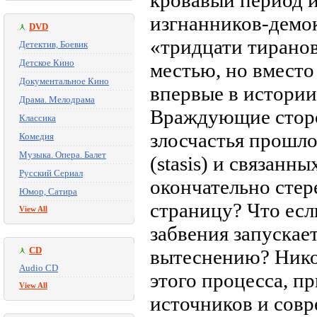
кровавый период 
изгнанников-демо
DVD
«тридцати тиранов
Детектив, Боевик
Детское Кино
местью, но вместо
Документальное Кино
впервые в истори
Драма. Мелодрама
Враждующие сторо
Классика
злосчастья прошло
Комедия
Музыка. Опера. Балет
(stasis) и связанн
Русский Сериал
окончательно стере
Юмор, Сатира
страницу? Что есл
View All
забвения запускае
CD
вытеснению? Нико
Audio CD
этого процесса, п
View All
источников и сов