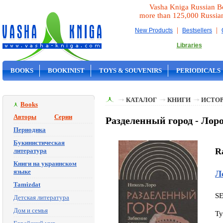
Vasha Kniga Russian B
more than 125,000 Russia
|
|
New Products
Bestsellers
Libraries
BOOKS
BOOKINIST
TOYS & SOUVENIRS
PERIODICALS
ON SALE
КАТАЛОГ
КНИГИ
ИСТОР
Books
Авторы
Серии
Разделенный город - Лоро
Периодика
Букинистическая
R
литература
Книги на украинском
языке
Л
Tamizdat
S
Детская литература
Дом и семья
Ty