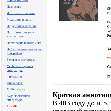
Еврейский мир
Искусство
SK
IS
История и политика
Медицина и спорт
Pa
Подарочные издания
Co
Ye
Программирование и
Pu
компьютеры
Психология и экономика
Yo
Публицистика, мемуары,
биографии
wi
Религия и эзотерика
Учебная и научная
Cu
литература
Филология
Философия
Хобби и досуг
Краткая аннотац
Художественная
литература
В 403 году до н. 
View All