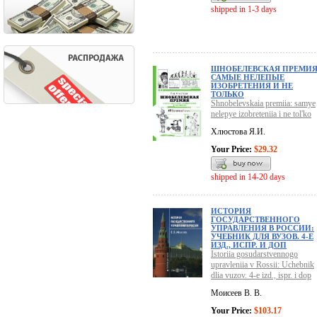
shipped in 1-3 days
ШНОБЕЛЕВСКАЯ ПРЕМИЯ
САМЫЕ НЕЛЕПЫЕ
ИЗОБРЕТЕНИЯ И НЕ
ТОЛЬКО
Shnobelevskaia premiia: samye
nelepye izobreteniia i ne tol'ko
Хлюстова Я.И.
Your Price:
$29.32
shipped in 14-20 days
ИСТОРИЯ
ГОСУДАРСТВЕННОГО
УПРАВЛЕНИЯ В РОССИИ:
УЧЕБНИК ДЛЯ ВУЗОВ. 4-Е
ИЗД., ИСПР. И ДОП
Istoriia gosudarstvennogo
upravleniia v Rossii: Uchebnik
dlia vuzov. 4-e izd., ispr. i dop
Моисеев В. В.
Your Price:
$103.17