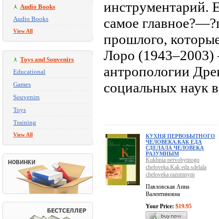
инструментарий. Е
Audio Books
Audio Books
самое главное?—?
View All
прошлого, которые
Лоро (1943–2003)
Toys and Souvenirs
антропологии Дре
Educational
социальных наук в
Games
Souvenirs
Toys
Training
View All
КУХНЯ ПЕРВОБЫТНОГО
ЧЕЛОВЕКА.КАК ЕДА
СДЕЛАЛА ЧЕЛОВЕКА
РАЗУМНЫМ
Kukhnia pervobytnogo
cheloveka.Kak eda sdelala
cheloveka razumnym
Павловская Анна
Валентиновна
Your Price:
$19.95