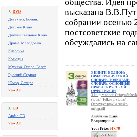
общества. Идея пр
высказана В.В.Пу
DVD
Детектив, Боевик
собрании осенью 20
Детское Кино
постсоветские год
Документальное Кино
обсуждались на са
Драма. Мелодрама
Классика
Комедия
Музыка. Опера. Балет
3 КНИГИ В ОДНОЙ:
Русский Сериал
ОРФОГРАФИЧЕСКИЙ
СЛОВАРЬ. ТОЛКОВЫЙ
Юмор, Сатира
СЛОВАРЬ. ОСНОВНЫЕ
ПРАВИЛА РУССКОЙ
View All
ОРФОГРАФИИ
3 knigi v odnoi: Orfografichesk
slovar'. Tolkovyi slovar'.
Osnovnye pravila russkoi
CD
orfografii
Audio CD
Алабугина Юлия
Владимировна
View All
Your Price:
$17.78