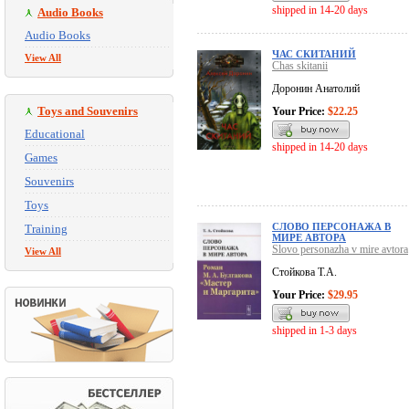
shipped in 14-20 days
Audio Books
Audio Books
ЧАС СКИТАНИЙ
View All
Chas skitanii
Доронин Анатолий
Toys and Souvenirs
Your Price:
$22.25
Educational
shipped in 14-20 days
Games
Souvenirs
Toys
СЛОВО ПЕРСОНАЖА В
Training
МИРЕ АВТОРА
Slovo personazha v mire avtora
View All
Стойкова Т.А.
Your Price:
$29.95
shipped in 1-3 days