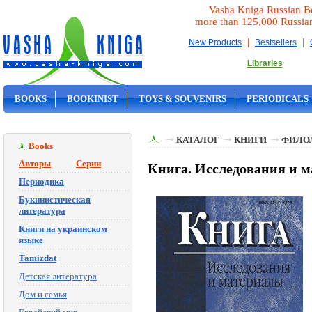
Vasha Kniga Russian B
more than 125,000 Russia
|
|
New Products
Bestsellers
Libraries
BOOKS
BOOKINIST
TOYS & SOUVENIRS
PERIODICALS
ON SALE
КАТАЛОГ
КНИГИ
ФИЛО
Books
Авторы
Серии
Книга. Исследования и м
Периодика
Букинистическая
литература
Книги на украинском
языке
Tamizdat
Детская литература
Дом и семья