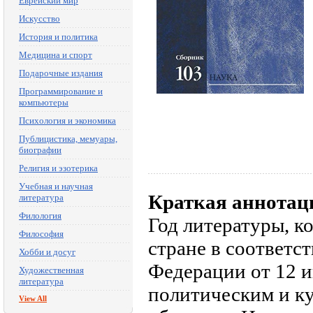
Еврейский мир
Искусство
История и политика
Медицина и спорт
Подарочные издания
Программирование и
компьютеры
Психология и экономика
Публицистика, мемуары,
биографии
Религия и эзотерика
Учебная и научная
Краткая аннотац
литература
Филология
Год литературы, к
Философия
стране в соответс
Хобби и досуг
Федерации от 12 и
Художественная
литература
политическим и к
View All