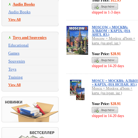
Your Price:
$12.95
Audio Books
Audio Books
shipped in 1-3 days
View All
MOSCOW = МОСКВА:
АЛЬБОМ + КАРТА. (НА
АНГЛ. ЯЗ.)
Toys and Souvenirs
Moscow = Moskva: al'bom +
karta. (na angl. iaz.)
Educational
Games
Your Price:
$28.91
Souvenirs
shipped in 14-20 days
Toys
Training
MOSCU = МОСКВА: АЛЬБ
+ КАРТА. (НА ИСПАН. ЯЗ.)
View All
Moscu = Moskva: al'bom +
karta. (na ispan. iaz.)
Your Price:
$28.91
shipped in 14-20 days