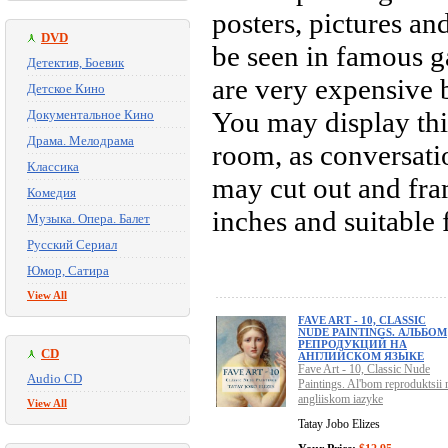
posters, pictures an
DVD
be seen in famous g
Детектив, Боевик
are very expensive 
Детское Кино
You may display thi
Документальное Кино
Драма. Мелодрама
room, as conversatio
Классика
may cut out and fra
Комедия
inches and suitable 
Музыка. Опера. Балет
Русский Сериал
Юмор, Сатира
View All
FAVE ART - 10, CLASSIC
NUDE PAINTINGS. АЛЬБОМ
РЕПРОДУКЦИЙ НА
CD
АНГЛИЙСКОМ ЯЗЫКЕ
Fave Art - 10, Classic Nude
Audio CD
Paintings. Al'bom reproduktsii 
angliiskom iazyke
View All
Tatay Jobo Elizes