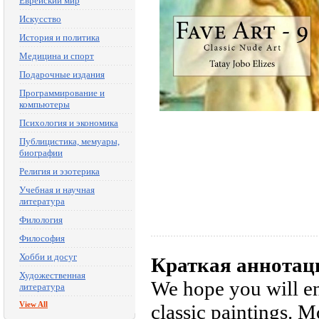
Еврейский мир
Искусство
История и политика
Медицина и спорт
Подарочные издания
Программирование и
компьютеры
Психология и экономика
Публицистика, мемуары,
биографии
Религия и эзотерика
Учебная и научная
литература
Филология
Философия
Хобби и досуг
Краткая аннотац
Художественная
We hope you will en
литература
View All
classic paintings. M