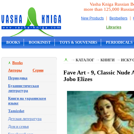
Vasha Kniga Russian B
more than 125,000 Russia
|
|
New Products
Bestsellers
Libraries
BOOKS
BOOKINIST
TOYS & SOUVENIRS
PERIODICALS
ON SALE
КАТАЛОГ
КНИГИ
ИСКУ
Books
Авторы
Серии
Fave Art - 9, Classic Nud
Периодика
Jobo Elizes
Букинистическая
литература
Книги на украинском
языке
Tamizdat
Детская литература
Дом и семья