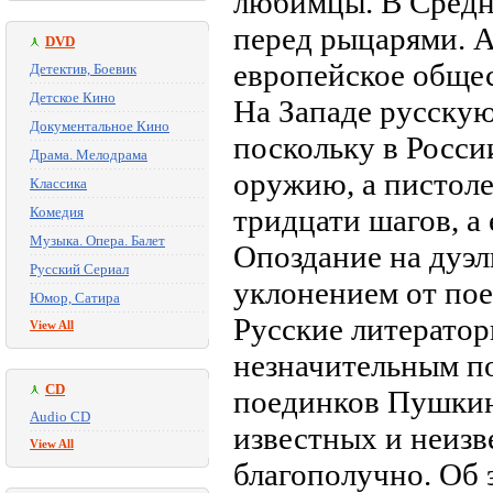
любимцы. В Средни
перед рыцарями. А
DVD
европейское общес
Детектив, Боевик
Детское Кино
На Западе русскую
Документальное Кино
поскольку в Росси
Драма. Мелодрама
оружию, а пистолет
Классика
тридцати шагов, а 
Комедия
Музыка. Опера. Балет
Опоздание на дуэл
Русский Сериал
уклонением от поед
Юмор, Сатира
Русские литератор
View All
незначительным п
CD
поединков Пушкин
Audio CD
известных и неизв
View All
благополучно. Об 