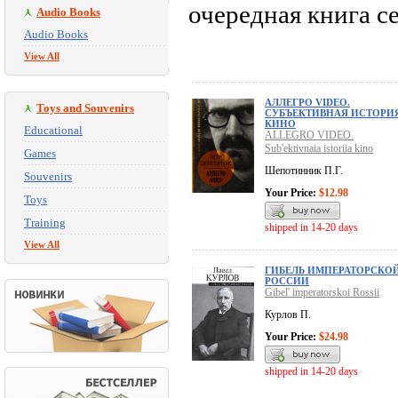
очередная книга с
Audio Books
Audio Books
View All
АЛЛЕГРО VIDEO.
Toys and Souvenirs
СУБЪЕКТИВНАЯ ИСТОРИ
КИНО
Educational
ALLEGRO VIDEO.
Sub'ektivnaia istoriia kino
Games
Шепотинник П.Г.
Souvenirs
Your Price:
$12.98
Toys
Training
shipped in 14-20 days
View All
ГИБЕЛЬ ИМПЕРАТОРСКО
РОССИИ
Gibel' imperatorskoi Rossii
Курлов П.
Your Price:
$24.98
shipped in 14-20 days