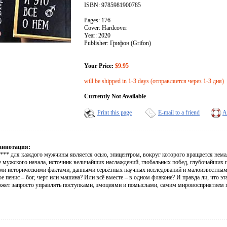
ISBN: 9785981900785
Pages: 176
Cover: Hardcover
Year: 2020
Publisher: Грифон (Grifon)
Your Price:
$9.95
will be shipped in 1-3 days (отправляется через 1-3 дня)
Currently Not Available
Print this page
E-mail to a friend
A
аннотация:
*** для каждого мужчины является осью, эпицентром, вокруг которого вращается немала
е мужского начала, источник величайших наслаждений, глобальных побед, глубочайших 
ми историческими фактами, данными серьёзных научных исследований и малоизвестными 
ое пенис – бог, черт или машина? Или всё вместе – в одном флаконе? И правда ли, что э
ожет запросто управлять поступками, эмоциями и помыслами, самим мировосприятием п