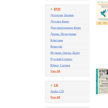
DVD
Детектив, Боевик
Детское Кино
Документальное Кино
Драма. Мелодрама
Классика
Комедия
Музыка. Опера. Балет
Русский Сериал
Юмор, Сатира
View All
CD
Audio CD
View All