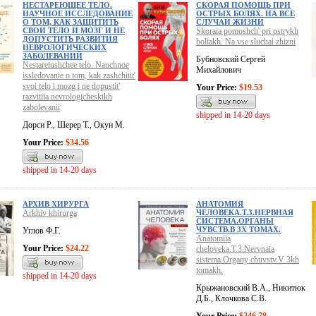
НЕСТАРЕЮЩЕЕ ТЕЛО.
СКОРАЯ ПОМОЩЬ ПРИ
НАУЧНОЕ ИССЛЕДОВАНИЕ
ОСТРЫХ БОЛЯХ. НА ВСЕ
О ТОМ, КАК ЗАЩИТИТЬ
СЛУЧАИ ЖИЗНИ
СВОИ ТЕЛО И МОЗГ И НЕ
Skoraia pomoshch' pri ostrykh
ДОПУСТИТЬ РАЗВИТИЯ
boliakh. Na vse sluchai zhizni
НЕВРОЛОГИЧЕСКИХ
ЗАБОЛЕВАНИЙ
Бубновский Сергей
Nestareiushchee telo. Nauchnoe
Михайлович
issledovanie o tom, kak zashchitit'
svoi telo i mozg i ne dopustit'
Your Price:
$19.53
razvitiia nevrologicheskikh
zabolevanii
shipped in 14-20 days
Дорси Р., Шерер Т., Окун М.
Your Price:
$34.56
shipped in 14-20 days
АРХИВ ХИРУРГА
АНАТОМИЯ
Arkhiv khirurga
ЧЕЛОВЕКА.Т.3.НЕРВНАЯ
СИСТЕМА.ОРГАНЫ
ЧУВСТВ.В 3Х ТОМАХ.
Углов Ф.Г.
Anatomiia
Your Price:
$24.22
cheloveka.T.3.Nervnaia
sistema.Organy chuvstv.V 3kh
tomakh.
shipped in 14-20 days
Крыжановский В.А., Никитюк
Д.Б., Клочкова С.В.