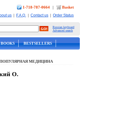
1-718-787-0664
|
Basket
|
|
|
bout us
F.A.Q.
Contact us
Order Status
Russian keyboard
Advanced search
 BOOKS
BESTSELLERS
 ПОПУЛЯРНАЯ МЕДИЦИНА
кий О.