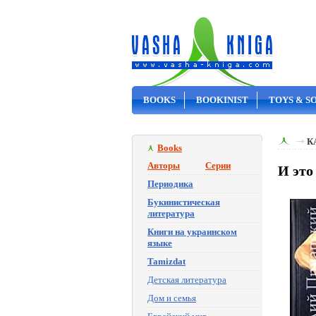
BOOKS
BOOKINIST
TOYS & S
ON SALE
К
Books
Авторы
Серии
И это
Периодика
Букинистическая
литература
Книги на украинском
языке
Tamizdat
Детская литература
Дом и семья