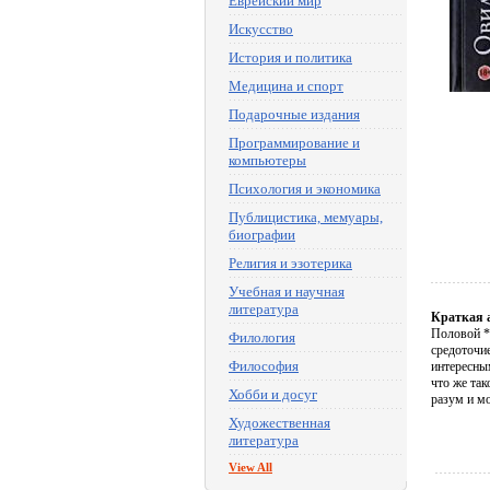
Еврейский мир
Искусство
История и политика
Медицина и спорт
Подарочные издания
Программирование и
компьютеры
Психология и экономика
Публицистика, мемуары,
биографии
Религия и эзотерика
Учебная и научная
литература
Краткая 
Половой *
Филология
средоточи
Философия
интересны
что же так
Хобби и досуг
разум и м
Художественная
литература
View All