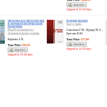
Your Price:
$246.78
shipped in 14-20 days
МЕТОДЫ КОСМЕТОЛОГИИ
РАЗРЫВ МАТКИ
В ДЕРМАТОЛОГИЧЕСКОЙ
Razryv matki
ПРАКТИКЕ
Metody kosmetologii v
Савельева Г.М., Курцер М.А.,
dermatologicheskoi praktike
Бреслав И.Ю.
Карпова А.В.
Your Price:
$77.04
Your Price:
$45.05
shipped in 14-20 days
shipped in 14-20 days