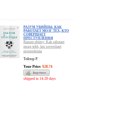
РАЗУМ УБИЙЦЫ. КАК
РАБОТАЕТ МОЗГ ТЕХ, КТО
СОВЕРШАЕТ
ПРЕСТУПЛЕНИЯ
Razum ubiitsy. Kak rabotaet
mozg tekh, kto sovershaet
prestupleniia
Тейлор Р.
Your Price:
$28.74
shipped in 14-20 days