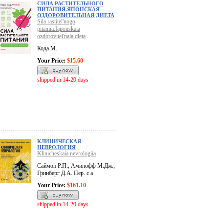
СИЛА РАСТИТЕЛЬНОГО
ПИТАНИЯ.ЯПОНСКАЯ
ОЗДОРОВИТЕЛЬНАЯ ДИЕТА
Sila rastitel'nogo
pitaniia.Iaponskaia
ozdorovitel'naia dieta
Кода М.
Your Price:
$15.60
shipped in 14-20 days
КЛИНИЧЕСКАЯ
НЕВРОЛОГИЯ
Klinicheskaia nevrologiia
Саймон Р.П., Аминофф М.Дж.,
Гринберг Д.А. Пер. с а
Your Price:
$161.10
shipped in 14-20 days