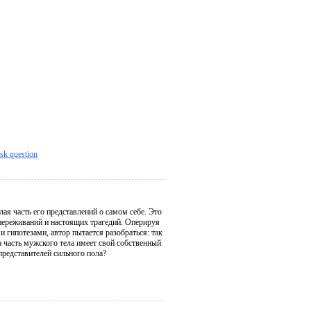
sk question
я часть его представлений о самом себе. Это
переживаний и настоящих трагедий. Оперируя
гипотезами, автор пытается разобраться: так
та часть мужского тела имеет свой собственный
редставителей сильного пола?