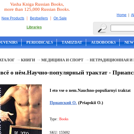
Vasha Kniga Russian Books,
more than 125,000 Russian Books.
|
Home
A
|
|
New Products
Bestsellers
On Sale
Libraries
OUVENIRS
PERIODICALS
TAMIZDAT
AUDOBOOKS
NEW
АТАЛОГ
КНИГИ
МЕДИЦИНА И СПОРТ
НЕТРАДИЦИОННАЯ И
 всё о нём.Научно-популярный трактат - Приапс
I eto vse o nem.Nauchno-populiarnyi traktat
Приапский О.
(Priapskii O.)
Type :
Books
SKU: 155692