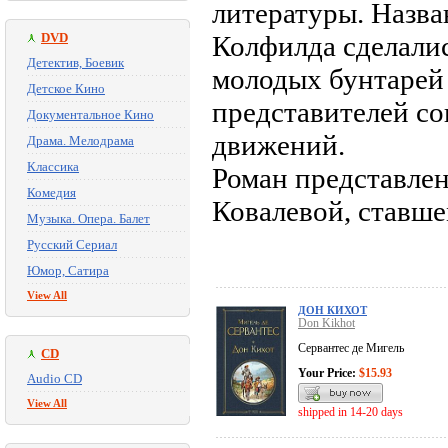
литературы. Назва
DVD
Колфилда сделали
Детектив, Боевик
молодых бунтарей 
Детское Кино
представителей с
Документальное Кино
движений.
Драма. Мелодрама
Классика
Роман представлен
Комедия
Ковалевой, ставше
Музыка. Опера. Балет
Русский Сериал
Юмор, Сатира
View All
ДОН КИХОТ
Don Kikhot
Сервантес де Мигель
CD
Your Price:
$15.93
Audio CD
View All
shipped in 14-20 days