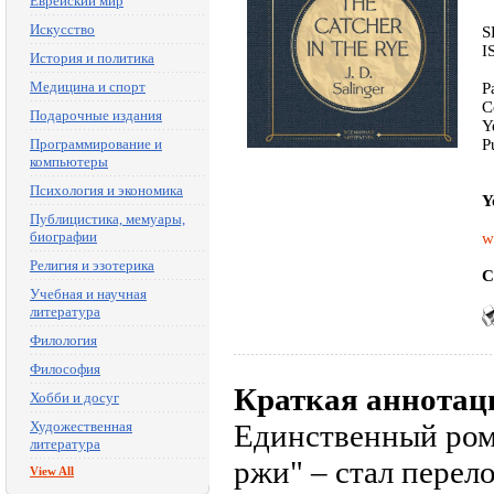
Еврейский мир
Искусство
S
I
История и политика
Медицина и спорт
P
C
Подарочные издания
Y
Программирование и
P
компьютеры
Психология и экономика
Y
Публицистика, мемуары,
биографии
w
Религия и эзотерика
C
Учебная и научная
литература
Филология
Философия
Краткая аннотац
Хобби и досуг
Художественная
Единственный ром
литература
ржи" – стал перел
View All