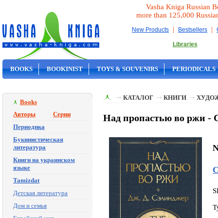
Vasha Kniga Russian B
more than 125,000 Russia
|
|
New Products
Bestsellers
Libraries
BOOKS
BOOKINIST
TOYS & SOUVENIRS
PERIODICALS
ON SALE
КАТАЛОГ
КНИГИ
ХУДО
Books
Авторы
Серии
Над пропастью во ржи - 
Периодика
Букинистическая
N
литература
Книги на украинском
языке
С
Tamizdat
S
Детская литература
Дом и семья
T