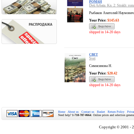
РОМАН
Deti Arbata. Kn. 2: Strakh: ro
Рыбаков Анатолий Наумович
Your Price:
$145.63
shipped in 14-20 days
СВЕТ
Svet
Симисинова Н.
Your Price:
$20.42
shipped in 14-20 days
Home
About us
Contact us
Basket
Return Policy
Priva
Need help?
1-718-787-0664
. Online prices and selection genera
Copyright © 2001 - 2