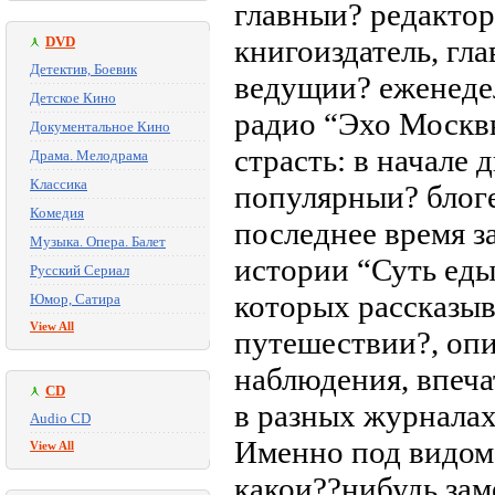
главныи? редактор
DVD
книгоиздатель, гл
Детектив, Боевик
ведущии? еженеде
Детское Кино
радио “Эхо Москвы
Документальное Кино
страсть: в начале 
Драма. Мелодрама
Классика
популярныи? блог
Комедия
последнее время з
Музыка. Опера. Балет
истории “Суть еды
Русский Сериал
которых рассказыв
Юмор, Сатира
View All
путешествии?, опи
наблюдения, впеча
CD
в разных журналах
Audio CD
Именно под видом:
View All
какои??нибудь зам