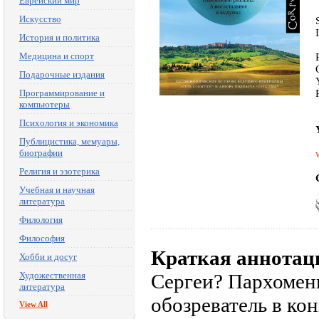
Еврейский мир
Искусство
История и политика
Медицина и спорт
Подарочные издания
Программирование и
компьютеры
Психология и экономика
Публицистика, мемуары,
биографии
Религия и эзотерика
Учебная и научная
литература
Филология
Философия
Краткая аннотац
Хобби и досуг
Художественная
Сергеи? Пархомен
литература
обозреватель в кон
View All