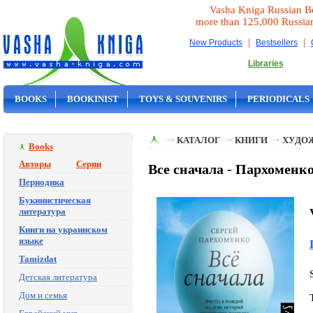
Vasha Kniga Russian B
more than 125,000 Russia
|
|
New Products
Bestsellers
Libraries
BOOKS
BOOKINIST
TOYS & SOUVENIRS
PERIODICALS
ON SALE
КАТАЛОГ
КНИГИ
ХУДО
Books
Авторы
Серии
Все сначала - Пархоменк
Периодика
Букинистическая
литература
Книги на украинском
языке
Tamizdat
Детская литература
Дом и семья