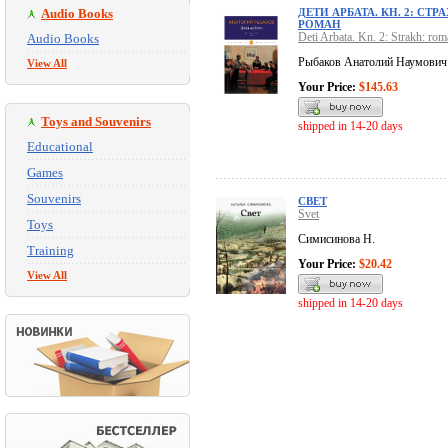
Audio Books
ДЕТИ АРБАТА. КН. 2: СТРА
РОМАН
Deti Arbata. Kn. 2: Strakh: ro
Audio Books
Рыбаков Анатолий Наумович
View All
Your Price:
$145.63
Toys and Souvenirs
shipped in 14-20 days
Educational
Games
Souvenirs
СВЕТ
Svet
Toys
Симисинова Н.
Training
Your Price:
$20.42
View All
shipped in 14-20 days