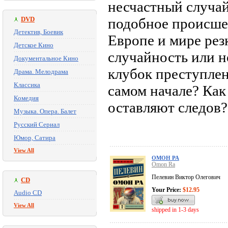
несчастный случай
DVD
подобное происшес
Детектив, Боевик
Европе и мире резк
Детское Кино
случайность или н
Документальное Кино
клубок преступлен
Драма. Мелодрама
Классика
самом начале? Как
Комедия
оставляют следов?.
Музыка. Опера. Балет
Русский Сериал
Юмор, Сатира
View All
ОМОН РА
Omon Ra
Пелевин Виктор Олегович
CD
Your Price:
$12.95
Audio CD
View All
shipped in 1-3 days