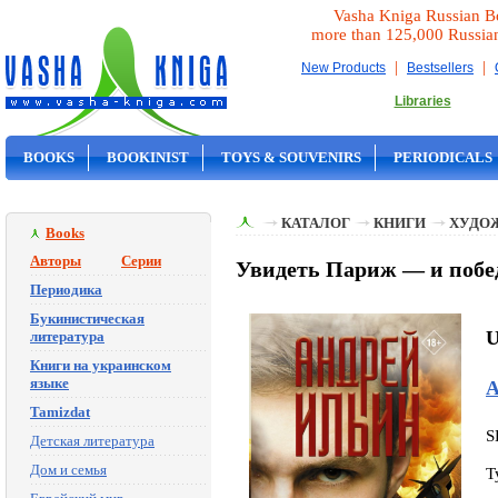
Vasha Kniga Russian B
more than 125,000 Russia
|
|
New Products
Bestsellers
Libraries
BOOKS
BOOKINIST
TOYS & SOUVENIRS
PERIODICALS
ON SALE
КАТАЛОГ
КНИГИ
ХУДО
Books
Авторы
Серии
Увидеть Париж — и побе
Периодика
Букинистическая
U
литература
Книги на украинском
языке
А
Tamizdat
S
Детская литература
Дом и семья
T