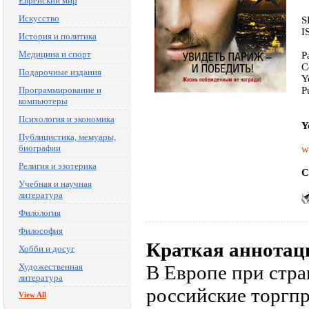
Еврейский мир
Искусство
S
I
История и политика
Медицина и спорт
P
C
Подарочные издания
Y
Программирование и
P
компьютеры
Психология и экономика
Y
Публицистика, мемуары,
биографии
w
Религия и эзотерика
C
Учебная и научная
литература
Филология
Философия
Краткая аннотац
Хобби и досуг
Художественная
В Европе при стра
литература
российские торгпр
View All