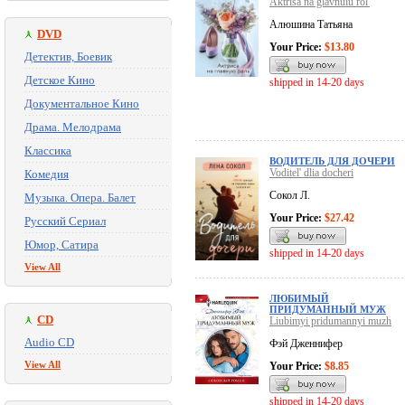
Aktrisa na glavnuiu rol'
Алюшина Татьяна
DVD
Your Price:
$13.80
Детектив, Боевик
Детское Кино
shipped in 14-20 days
Документальное Кино
Драма. Мелодрама
Классика
ВОДИТЕЛЬ ДЛЯ ДОЧЕРИ
Voditel' dlia docheri
Комедия
Сокол Л.
Музыка. Опера. Балет
Your Price:
$27.42
Русский Сериал
Юмор, Сатира
shipped in 14-20 days
View All
ЛЮБИМЫЙ
ПРИДУМАННЫЙ МУЖ
CD
Liubimyi pridumannyi muzh
Audio CD
Фэй Дженнифер
View All
Your Price:
$8.85
shipped in 14-20 days