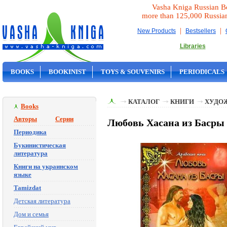
Vasha Kniga Russian B
more than 125,000 Russia
|
|
New Products
Bestsellers
Libraries
BOOKS
BOOKINIST
TOYS & SOUVENIRS
PERIODICALS
ON SALE
КАТАЛОГ
КНИГИ
ХУДО
Books
Авторы
Серии
Любовь Хасана из Басры
Периодика
Букинистическая
литература
Книги на украинском
языке
Tamizdat
Детская литература
Дом и семья