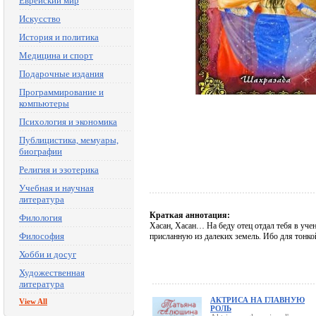
Еврейский мир
Искусство
История и политика
Медицина и спорт
Подарочные издания
Программирование и
компьютеры
Психология и экономика
Публицистика, мемуары,
биографии
Религия и эзотерика
Учебная и научная
литература
Краткая аннотация:
Филология
Хасан, Хасан… На беду отец отдал тебя в уче
Философия
присланную из далеких земель. Ибо для тонкой
Хобби и досуг
Художественная
литература
АКТРИСА НА ГЛАВНУЮ
View All
РОЛЬ