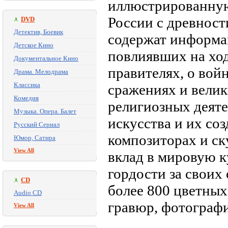
иллюстрированную
России с древност
DVD
Детектив, Боевик
содержат информа
Детское Кино
повлиявших на ход
Документальное Кино
правителях, о войн
Драма. Мелодрама
Классика
сражениях и велик
Комедия
религиозных деяте
Музыка. Опера. Балет
искусства и их соз
Русский Сериал
композиторах и ску
Юмор, Сатира
View All
вклад в мировую к
гордости за своих
CD
более 800 цветных
Audio CD
гравюр, фотографий
View All