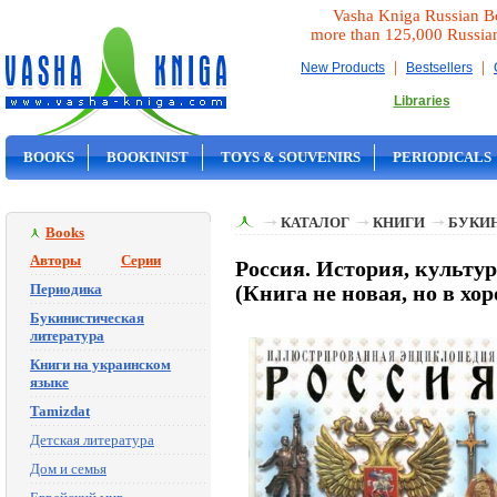
Vasha Kniga Russian B
more than 125,000 Russia
|
|
New Products
Bestsellers
Libraries
BOOKS
BOOKINIST
TOYS & SOUVENIRS
PERIODICALS
ON SALE
КАТАЛОГ
КНИГИ
БУКИ
Books
Авторы
Серии
Россия. История, культу
Периодика
(Книга не новая, но в хо
Букинистическая
литература
Книги на украинском
языке
Tamizdat
Детская литература
Дом и семья