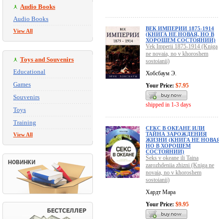
Audio Books
Audio Books
ВЕК ИМПЕРИИ 1875-1914
View All
(КНИГА НЕ НОВАЯ, НО В
ХОРОШЕМ СОСТОЯНИИ)
Vek Imperii 1875-1914 (Kniga
ne novaia, no v khoroshem
Toys and Souvenirs
sostoianii)
Educational
Хобсбаум Э.
Games
Your Price:
$7.95
Souvenirs
shipped in 1-3 days
Toys
Training
СЕКС В ОКЕАНЕ ИЛИ
ТАЙНА ЗАРОЖДЕНИЯ
View All
ЖИЗНИ (КНИГА НЕ НОВАЯ
НО В ХОРОШЕМ
СОСТОЯНИИ)
Seks v okeane ili Taina
zarozhdeniia zhizni (Kniga ne
novaia, no v khoroshem
sostoianii)
Хардт Мара
Your Price:
$9.95