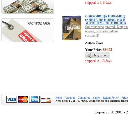
shipped in 1-3 days
СОКРОВИЩА ПИРАМИД
(КНИГА НЕ НОВАЯ, НО В
ХОРОШЕМ СОСТОЯНИИ)
Sokrovishcha piramid (Kniga n
novaia, no v khoroshem
sostoianii)
Хавасс Захи
Your Price:
$24.95
shipped in 1-3 days
Home
About us
Contact us
Basket
Return Policy
Priva
Need help?
1-718-787-0664
. Online prices and selection genera
Copyright © 2001 - 2