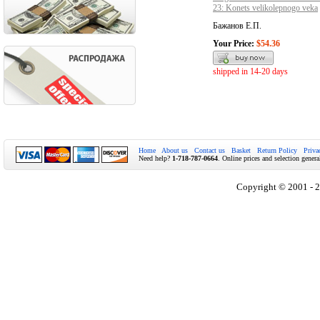
23: Konets velikolepnogo veka
Бажанов Е.П.
Your Price:
$54.36
shipped in 14-20 days
Home
About us
Contact us
Basket
Return Policy
Priva
Need help?
1-718-787-0664
. Online prices and selection genera
Copyright © 2001 - 2