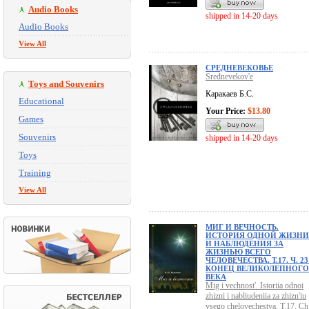
Audio Books
shipped in 14-20 days
Audio Books
View All
СРЕДНЕВЕКОВЬЕ
Srednevekov'e
Toys and Souvenirs
Каракаев Б.С.
Educational
Your Price:
$13.80
Games
Souvenirs
shipped in 14-20 days
Toys
Training
View All
МИГ И ВЕЧНОСТЬ.
ИСТОРИЯ ОДНОЙ ЖИЗНИ
И НАБЛЮДЕНИЯ ЗА
ЖИЗНЬЮ ВСЕГО
ЧЕЛОВЕЧЕСТВА. Т.17. Ч. 23
КОНЕЦ ВЕЛИКОЛЕПНОГО
ВЕКА
Mig i vechnost'. Istoriia odnoi
zhizni i nabliudeniia za zhizn'iu
vsego chelovechestva. T.17. Ch