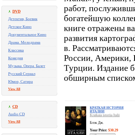
работ, послуживши
DVD
богатейшую коллек
Детектив, Боевик
книге отражены в
Детское Кино
Документальное Кино
развития картогра
Драма. Мелодрама
в. Рассматриваютс
Классика
России, Америки, 
Комедия
Турции. Издание 
Музыка. Опера. Балет
Русский Сериал
обширным списком
Юмор, Сатира
View All
CD
КРАТКАЯ ИСТОРИЯ
ИТАЛИИ
Audio CD
Kratkaia istoriia Italii
View All
Блэк Дж.
Your Price:
$30.29