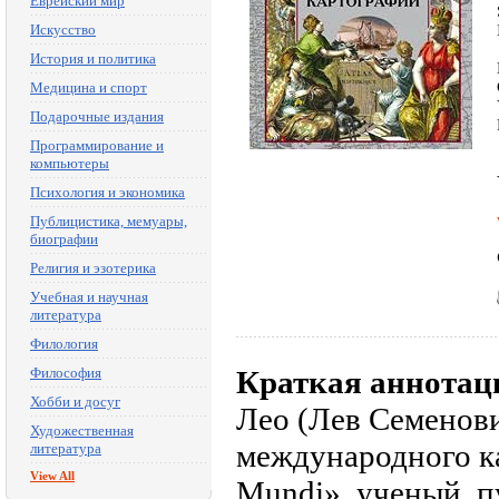
Еврейский мир
Искусство
История и политика
Медицина и спорт
Подарочные издания
Программирование и
компьютеры
Психология и экономика
Публицистика, мемуары,
биографии
Религия и эзотерика
Учебная и научная
литература
Филология
Философия
Краткая аннотац
Хобби и досуг
Лео (Лев Семенов
Художественная
международного к
литература
View All
Mundi», ученый, п