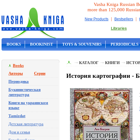
Vasha Kniga Russian B
more than 125,000 Russia
|
|
New Products
Bestsellers
Libraries
BOOKS
BOOKINIST
TOYS & SOUVENIRS
PERIODICALS
ON SALE
КАТАЛОГ
КНИГИ
ИСТОР
Books
Авторы
Серии
История картографии - Б
Периодика
Букинистическая
литература
Книги на украинском
языке
Tamizdat
Детская литература
Дом и семья