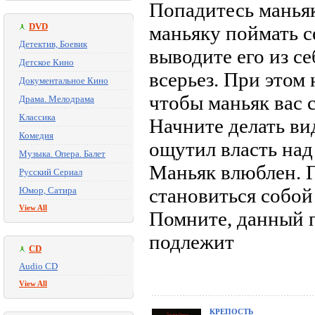
Попадитесь маньяку
DVD
маньяку поймать с
Детектив, Боевик
выводите его из се
Детское Кино
всерьез. При этом
Документальное Кино
чтобы маньяк вас с
Драма. Мелодрама
Классика
Начните делать вид
Комедия
ощутил власть над 
Музыка. Опера. Балет
Маньяк влюблен. Г
Русский Сериал
становиться собой
Юмор, Сатира
View All
Помните, данный п
подлежит
CD
Audio CD
View All
КРЕПОСТЬ