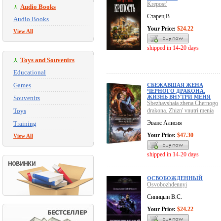
Krepost'
Audio Books
Старец В.
Audio Books
Your Price:
$24.22
View All
shipped in 14-20 days
Toys and Souvenirs
Educational
Games
СБЕЖАВШАЯ ЖЕНА
ЧЕРНОГО ДРАКОНА.
ЖИЗНЬ ВНУТРИ МЕНЯ
Souvenirs
Sbezhavshaia zhena Chernogo
Toys
drakona. Zhizn' vnutri menia
Эванс Алисия
Training
Your Price:
$47.30
View All
shipped in 14-20 days
ОСВОБОЖДЕННЫЙ
Osvobozhdennyi
Синицын В.С.
Your Price:
$24.22