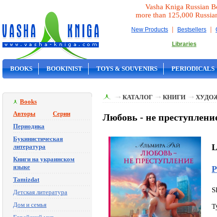
Vasha Kniga Russian B
more than 125,000 Russia
|
|
New Products
Bestsellers
Libraries
BOOKS
BOOKINIST
TOYS & SOUVENIRS
PERIODICALS
ON SALE
КАТАЛОГ
КНИГИ
ХУДО
Books
Авторы
Серии
Любовь - не преступлени
Периодика
Букинистическая
L
литература
Книги на украинском
языке
Р
Tamizdat
S
Детская литература
Дом и семья
T