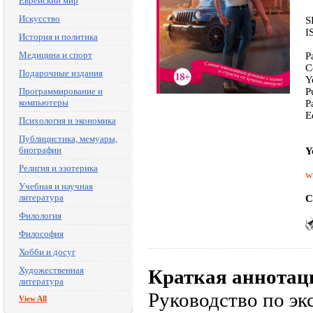
Еврейский мир
Искусство
S
I
История и политика
Медицина и спорт
P
C
Подарочные издания
Y
Программирование и
P
компьютеры
P
E
Психология и экономика
Публицистика, мемуары,
биографии
Y
Религия и эзотерика
w
Учебная и научная
литература
C
Филология
Философия
Хобби и досуг
Художественная
Краткая аннотац
литература
Руководство по эк
View All