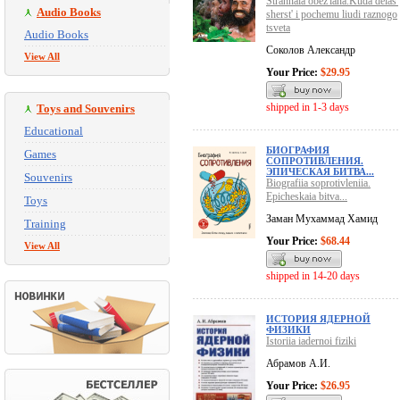
Strannaia obez'iana.Kuda delas'
Audio Books
sherst' i pochemu liudi raznogo
tsveta
Audio Books
Соколов Александр
View All
Your Price:
$29.95
shipped in 1-3 days
Toys and Souvenirs
Educational
БИОГРАФИЯ
Games
СОПРОТИВЛЕНИЯ.
ЭПИЧЕСКАЯ БИТВА...
Souvenirs
Biografiia soprotivleniia.
Epicheskaia bitva...
Toys
Заман Мухаммад Хамид
Training
Your Price:
$68.44
View All
shipped in 14-20 days
ИСТОРИЯ ЯДЕРНОЙ
ФИЗИКИ
Istoriia iadernoi fiziki
Абрамов А.И.
Your Price:
$26.95