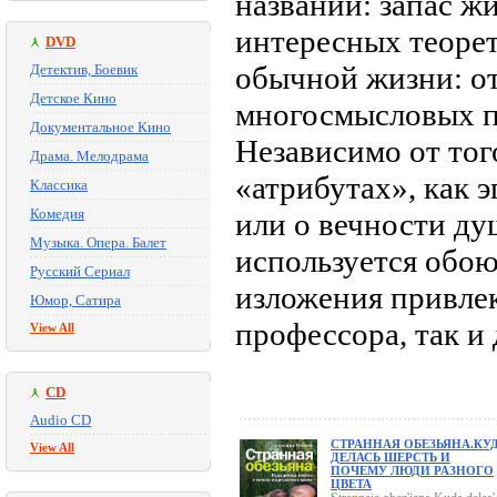
названии: запас ж
интересных теорет
DVD
обычной жизни: от
Детектив, Боевик
Детское Кино
многосмысловых п
Документальное Кино
Независимо от тог
Драма. Мелодрама
«атрибутах», как 
Классика
Комедия
или о вечности ду
Музыка. Опера. Балет
используется обо
Русский Сериал
изложения привлек
Юмор, Сатира
профессора, так и 
View All
CD
Audio CD
СТРАННАЯ ОБЕЗЬЯНА.КУ
View All
ДЕЛАСЬ ШЕРСТЬ И
ПОЧЕМУ ЛЮДИ РАЗНОГО
ЦВЕТА