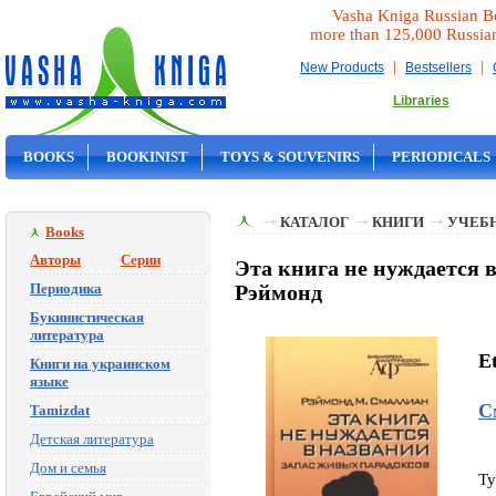
Vasha Kniga Russian B
more than 125,000 Russia
|
|
New Products
Bestsellers
Libraries
BOOKS
BOOKINIST
TOYS & SOUVENIRS
PERIODICALS
ON SALE
КАТАЛОГ
КНИГИ
УЧЕБН
Books
Авторы
Серии
Эта книга не нуждается 
Периодика
Рэймонд
Букинистическая
литература
E
Книги на украинском
языке
С
Tamizdat
Детская литература
Дом и семья
Ty