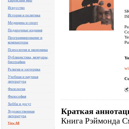
Еврейский мир
Искусство
SK
История и политика
IS
Медицина и спорт
Pa
Подарочные издания
Co
Ye
Программирование и
Pu
компьютеры
Психология и экономика
Публицистика, мемуары,
Yo
биографии
wi
Религия и эзотерика
Учебная и научная
Cu
литература
Филология
Философия
Хобби и досуг
Краткая аннотац
Художественная
литература
Книга Рэймонда См
View All