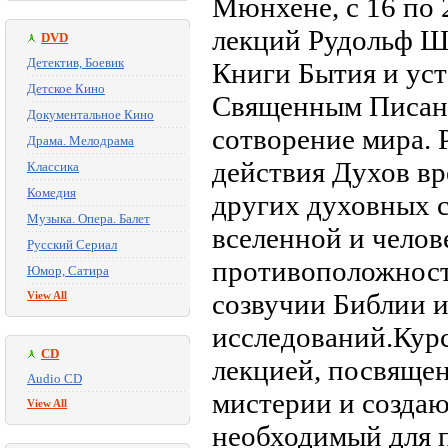
Мюнхене, с 16 по 
лекций Рудольф Ш
DVD
Детектив, Боевик
Книги Бытия и уст
Детское Кино
Священным Писани
Документальное Кино
сотворение мира.
Драма. Мелодрама
действия Духов вр
Классика
Комедия
других духовных с
Музыка. Опера. Балет
вселенной и челов
Русский Сериал
противоположност
Юмор, Сатира
созвучии Библии и
View All
исследований.Кур
CD
лекцией, посвяще
Audio CD
мистерии и созда
View All
необходимый для 