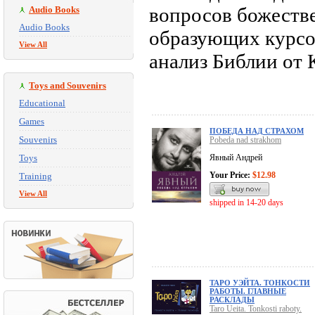
вопросов божестве
Audio Books
Audio Books
образующих курсо
View All
анализ Библии от 
Toys and Souvenirs
Educational
Games
ПОБЕДА НАД СТРАХОМ
Souvenirs
Pobeda nad strakhom
Toys
Явный Андрей
Your Price:
$12.98
Training
View All
shipped in 14-20 days
ТАРО УЭЙТА. ТОНКОСТИ
РАБОТЫ. ГЛАВНЫЕ
РАСКЛАДЫ
Taro Ueita. Tonkosti raboty.