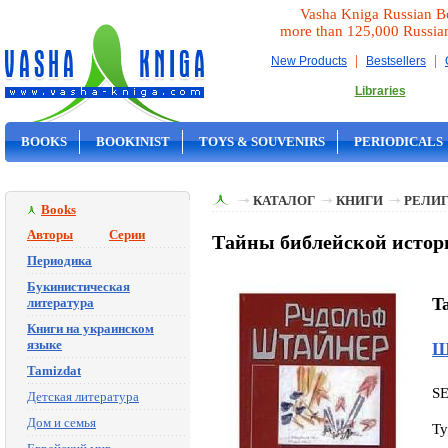
Vasha Kniga Russian B
more than 125,000 Russia
|
|
New Products
Bestsellers
Libraries
BOOKS
BOOKINIST
TOYS & SOUVENIRS
PERIODICALS
ON SALE
КАТАЛОГ
КНИГИ
РЕЛИГ
Books
Авторы
Серии
Тайны библейской истори
Периодика
Букинистическая
Ta
литература
Книги на украинском
языке
Ш
Tamizdat
S
Детская литература
Дом и семья
Ty