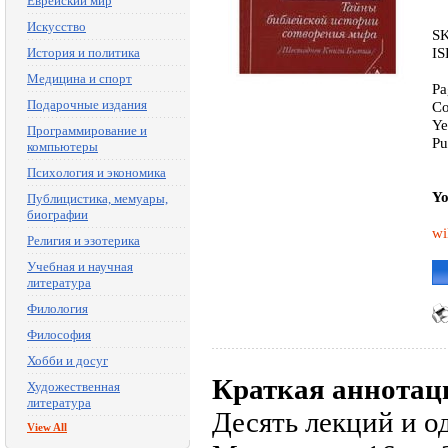
Еврейский мир
Искусство
SK
IS
История и политика
Медицина и спорт
Pa
Подарочные издания
Co
Ye
Программирование и
Pu
компьютеры
Психология и экономика
Yo
Публицистика, мемуары,
биографии
wi
Религия и эзотерика
Учебная и научная
литература
Филология
Философия
Хобби и досуг
Краткая аннотац
Художественная
литература
Десять лекций и о
View All