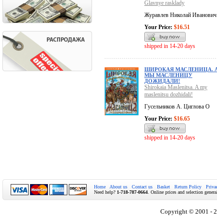
Glavnye rasklady
Журавлев Николай Иванович
Your Price:
$16.51
shipped in 14-20 days
ШИРОКАЯ МАСЛЕНИЦА. 
МЫ МАСЛЕНИЦУ
ДОЖИДАЛИ!
Shirokaia Maslenitsa. A my
maslenitsu dozhidali!
Гусельников А. Циглова О
Your Price:
$16.65
shipped in 14-20 days
Home
About us
Contact us
Basket
Return Policy
Priva
Need help?
1-718-787-0664
. Online prices and selection genera
Copyright © 2001 - 2