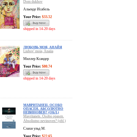
Dom dukhov
Альенде Исабель
Your Price:
$33.52
shipped in 14-20 days
ЛЮБОВЬ МОЯ, АНАЙЯ
Liubov' moia, Anaiia
Миллер Ксандер
Your Price:
$80.74
shipped in 14-20 days
МАВРИТАНЕЦ. ОСОБО
ОПАСЕН. АБСОЛЮТНО
НЕВИНОВЕН? (ОБЛ.)
Mavritanets. Osobo opasen.
Absoliutno nevinoven? (obl.)
Слахи ульд М.
Your Price:
$22.65