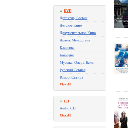
DVD
Детектив, Боевик
Детское Кино
Документальное Кино
Драма. Мелодрама
Классика
Комедия
Музыка. Опера. Балет
Русский Сериал
Юмор, Сатира
View All
CD
Audio CD
View All