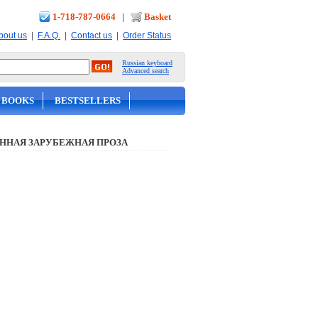
1-718-787-0664
|
Basket
|
|
|
bout us
F.A.Q.
Contact us
Order Status
Russian keyboard
Advanced search
 BOOKS
BESTSELLERS
ННАЯ ЗАРУБЕЖНАЯ ПРОЗА