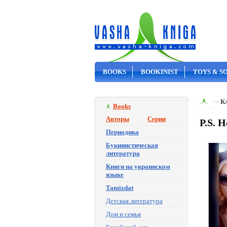
BOOKS
BOOKINIST
TOYS & S
ON SALE
К
Books
Авторы
Серии
P.S. 
Периодика
Букинистическая
литература
Книги на украинском
языке
Tamizdat
Детская литература
Дом и семья