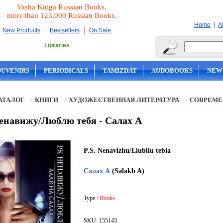
Vasha Kniga Russian Books,
more than 125,000 Russian Books.
|
Home
A
|
|
New Products
Bestsellers
On Sale
Libraries
OUVENIRS
PERIODICALS
TAMIZDAT
AUDOBOOKS
NEW
АТАЛОГ
КНИГИ
ХУДОЖЕСТВЕННАЯ ЛИТЕРАТУРА
СОВРЕМЕ
Ненавижу/Люблю тебя - Салах А
P.S. Nenavizhu/Liubliu tebia
Салах А
(Salakh A)
Type :
Books
SKU: 155143