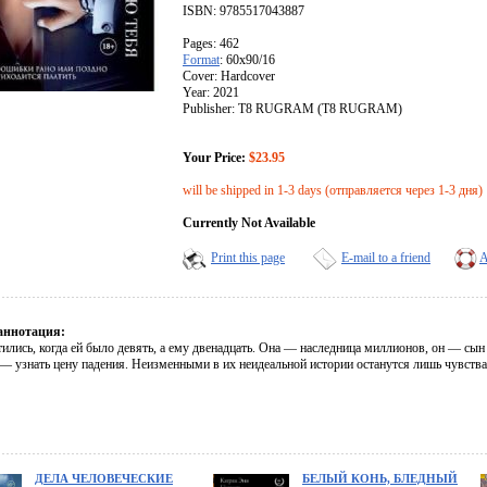
ISBN: 9785517043887
Pages: 462
Format
: 60x90/16
Cover: Hardcover
Year: 2021
Publisher: Т8 RUGRAM (T8 RUGRAM)
Your Price:
$23.95
will be shipped in 1-3 days (отправляется через 1-3 дня)
Currently Not Available
Print this page
E-mail to a friend
A
аннотация:
тились, когда ей было девять, а ему двенадцать. Она — наследница миллионов, он — сы
 — узнать цену падения. Неизменными в их неидеальной истории останутся лишь чувства
ДЕЛА ЧЕЛОВЕЧЕСКИЕ
БЕЛЫЙ КОНЬ, БЛЕДНЫЙ