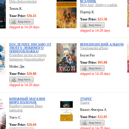
Dela chelovecheskie
ВСАДНИК
Belyi kon', blednyi vsadnik
Тюиль К.
Портер К.
Your Price:
$36.43
Your Price:
$25.50
shipped in 14-20 days
shipped in 14-20 days
ПОСЛЕДНЕЕ ПИСЬМО ОТ
ВЕНЕЦИАНСКИЙ АЛЬБОМ
ТВОЕГО ЛЮБИМОГО
Venetsianskii al'bom
(КИНООБЛОЖКА)
Poslednee pis'mo ot tvoego
Боуэн Риз
liubimogo (kinooblozhka)
Your Price:
$95.00
Мойес Дж.
Your Price:
$26.88
shipped in 14-20 days
shipped in 14-20 days
КНИЖНЫЙ МАГАЗИН
ТУАРЕГ
БЮРО НАХОДОК
Tuareg
Knizhnyi magazin Biuro
Васкес-Фигероа А.
nakhodok
Your Price:
$22.05
Уиггс С.
Your Price:
$26.04
shipped in 14-20 days