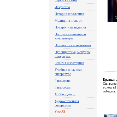
Еврейский мир
Искусство
История и политика
Медицина и спорт
Подарочные издания
Программирование и
компьютеры
Психология и экономика
Публицистика, мемуары,
биографии
Религия и эзотерика
Учебная и научная
литература
Краткая 
Филология
Они встре
Философия
успеха, ей
победила.
Хобби и досуг
Художественная
литература
View All