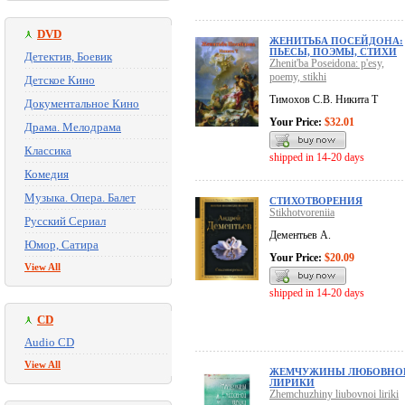
DVD
ЖЕНИТЬБА ПОСЕЙДОНА:
ПЬЕСЫ, ПОЭМЫ, СТИХИ
Детектив, Боевик
Zhenit'ba Poseidona: p'esy,
poemy, stikhi
Детское Кино
Тимохов С.В. Никита Т
Документальное Кино
Your Price:
$32.01
Драма. Мелодрама
Классика
shipped in 14-20 days
Комедия
Музыка. Опера. Балет
СТИХОТВОРЕНИЯ
Stikhotvoreniia
Русский Сериал
Дементьев А.
Юмор, Сатира
Your Price:
$20.09
View All
shipped in 14-20 days
CD
Audio CD
View All
ЖЕМЧУЖИНЫ ЛЮБОВНО
ЛИРИКИ
Zhemchuzhiny liubovnoi liriki