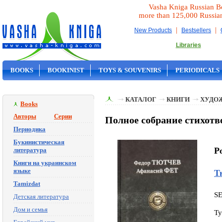
Vasha Kniga Russian B
more than 125,000 Russia
|
|
New Products
Bestsellers
Libraries
BOOKS
BOOKINIST
TOYS & SOUVENIRS
PERIODICALS
ON SALE
КАТАЛОГ
КНИГИ
ХУДО
Books
Авторы
Серии
Полное собрание стихотв
Периодика
Букинистическая
P
литература
Книги на украинском
языке
Т
Tamizdat
S
Детская литература
Дом и семья
Ty