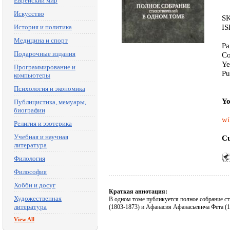
Еврейский мир
Искусство
SK
IS
История и политика
Медицина и спорт
Pa
Подарочные издания
Co
Ye
Программирование и
Pu
компьютеры
Психология и экономика
Yo
Публицистика, мемуары,
биографии
wi
Религия и эзотерика
Учебная и научная
Cu
литература
Филология
Философия
Хобби и досуг
Краткая аннотация:
Художественная
В одном томе публикуется полное собрание ст
литература
(1803-1873) и Афанасия Афанасьевича Фета (1
View All