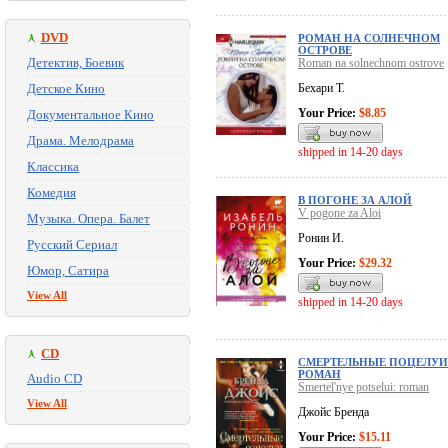
DVD
РОМАН НА СОЛНЕЧНОМ
ОСТРОВЕ
Детектив, Боевик
Roman na solnechnom ostrove
Детское Кино
Бехари Т.
Your Price:
$8.85
Документальное Кино
Драма. Мелодрама
shipped in 14-20 days
Классика
Комедия
В ПОГОНЕ ЗА АЛОЙ
V pogone za Aloi
Музыка. Опера. Балет
Ронин И.
Русский Сериал
Your Price:
$29.32
Юмор, Сатира
View All
shipped in 14-20 days
CD
СМЕРТЕЛЬНЫЕ ПОЦЕЛУИ
РОМАН
Audio CD
Smertel'nye potselui: roman
View All
Джойс Бренда
Your Price:
$15.11