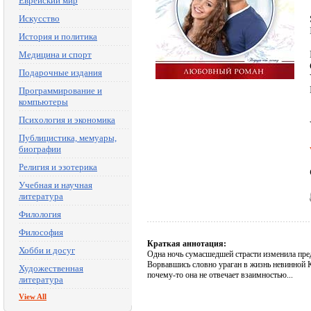
Еврейский мир
Искусство
История и политика
Медицина и спорт
Подарочные издания
Программирование и
компьютеры
Психология и экономика
Публицистика, мемуары,
биографии
Религия и эзотерика
Учебная и научная
литература
Филология
Философия
Краткая аннотация:
Хобби и досуг
Одна ночь сумасшедшей страсти изменила пре
Ворвавшись словно ураган в жизнь невинной Ка
Художественная
почему-то она не отвечает взаимностью...
литература
View All