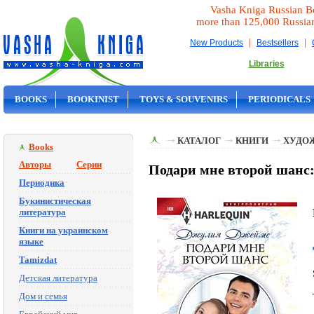
Vasha Kniga Russian B
more than 125,000 Russia
|
|
New Products
Bestsellers
Libraries
BOOKS
BOOKINIST
TOYS & SOUVENIRS
PERIODICALS
ON SALE
КАТАЛОГ
КНИГИ
ХУДО
Books
Авторы
Серии
Подари мне второй шанс
Периодика
Букинистическая
литература
Книги на украинском
языке
Tamizdat
Детская литература
Дом и семья