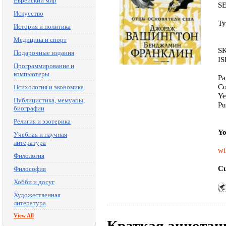
Еврейский мир
S
Искусство
Ty
История и политика
Медицина и спорт
SK
Подарочные издания
IS
Программирование и
компьютеры
Pa
Co
Психология и экономика
Ye
Публицистика, мемуары,
Pu
биографии
Религия и эзотерика
Yo
Учебная и научная
литература
wi
Филология
Cu
Философия
Хобби и досуг
Художественная
литература
View All
Краткая аннотац