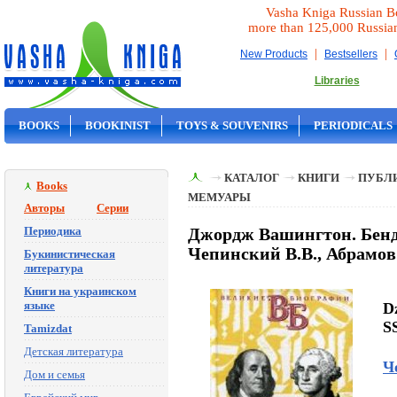
Vasha Kniga Russian B
more than 125,000 Russia
|
|
New Products
Bestsellers
Libraries
BOOKS
BOOKINIST
TOYS & SOUVENIRS
PERIODICALS
ON SALE
КАТАЛОГ
КНИГИ
ПУБЛИ
Books
МЕМУАРЫ
Авторы
Серии
Периодика
Джордж Вашингтон. Бен
Чепинский В.В., Абрамов
Букинистическая
литература
Книги на украинском
языке
D
S
Tamizdat
Детская литература
Ч
Дом и семья