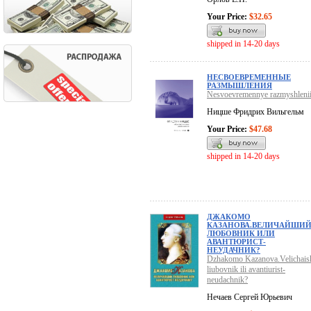
Your Price:
$32.65
shipped in 14-20 days
НЕСВОЕВРЕМЕННЫЕ
РАЗМЫШЛЕНИЯ
Nesvoevremennye razmyshleni
Ницше Фридрих Вильгельм
Your Price:
$47.68
shipped in 14-20 days
ДЖАКОМО
КАЗАНОВА.ВЕЛИЧАЙШИ
ЛЮБОВНИК ИЛИ
АВАНТЮРИСТ-
НЕУДАЧНИК?
Dzhakomo Kazanova.Velichaish
liubovnik ili avantiurist-
neudachnik?
Нечаев Сергей Юрьевич