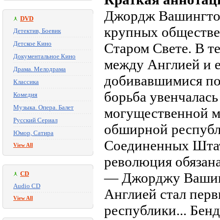
Джордж Вашингтон
DVD
крупных обществен
Детектив, Боевик
Детское Кино
Старом Свете. В т
Документальное Кино
между Англией и 
Драма. Мелодрама
добивавшимися по
Классика
борьба увенчалас
Комедия
Музыка. Опера. Балет
могущественной м
Русский Сериал
обширной респуб
Юмор, Сатира
Соединенных Штат
View All
революция обязан
CD
— Джорджу Вашинг
Audio CD
Англией стал пер
View All
республики... Бе