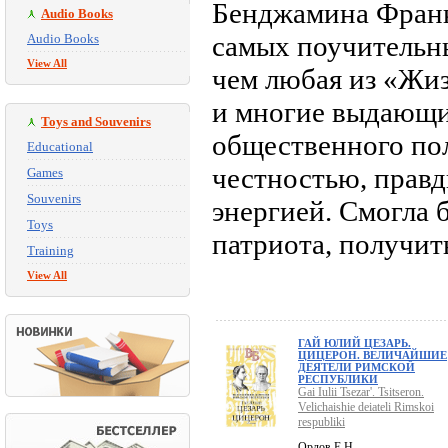
Бенджамина Франк
Audio Books
самых поучительны
Audio Books
View All
чем любая из «Жи
и многие выдающи
Toys and Souvenirs
общественного по
Educational
честностью, прав
Games
Souvenirs
энергией. Смогла 
Toys
патриота, получит
Training
View All
ГАЙ ЮЛИЙ ЦЕЗАРЬ.
ЦИЦЕРОН. ВЕЛИЧАЙШИЕ
ДЕЯТЕЛИ РИМСКОЙ
РЕСПУБЛИКИ
Gai Iulii Tsezar'. Tsitseron.
Velichaishie deiateli Rimskoi
respubliki
Орлов Е.Н.