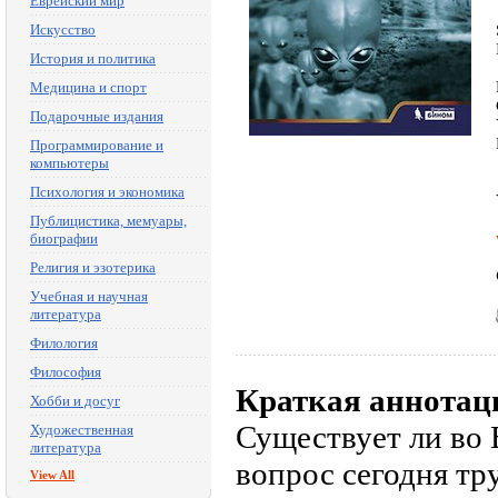
Еврейский мир
Искусство
История и политика
Медицина и спорт
Подарочные издания
Программирование и
компьютеры
Психология и экономика
Публицистика, мемуары,
биографии
Религия и эзотерика
Учебная и научная
литература
Филология
Философия
Краткая аннотац
Хобби и досуг
Существует ли во 
Художественная
литература
вопрос сегодня тру
View All