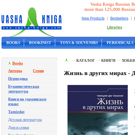
Vasha Kniga Russian B
more than 125,000 Russia
|
|
New Products
Bestsellers
Libraries
BOOKS
BOOKINIST
TOYS & SOUVENIRS
PERIODICALS
ON SALE
КАТАЛОГ
КНИГИ
ХОББИ
Books
Авторы
Серии
Жизнь в других мирах -
Периодика
Букинистическая
литература
Книги на украинском
языке
Tamizdat
Детская литература
Дом и семья