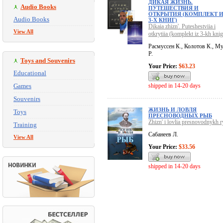
ДИКАЯ ЖИЗНЬ.
Audio Books
ПУТЕШЕСТВИЯ И
ОТКРЫТИЯ (КОМПЛЕКТ И
Audio Books
3-Х КНИГ)
Dikaia zhizn'. Puteshestviia i
View All
otkrytiia (komplekt iz 3-kh knig
Расмуссен К., Колотов К., М
Р.
Toys and Souvenirs
Your Price:
$63.23
Educational
Games
shipped in 14-20 days
Souvenirs
ЖИЗНЬ И ЛОВЛЯ
Toys
ПРЕСНОВОДНЫХ РЫБ
Zhizn' i lovlia presnovodnykh 
Training
Сабанеев Л.
View All
Your Price:
$33.56
shipped in 14-20 days