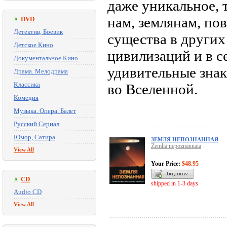
даже уникальное, 
нам, землянам, пов
DVD
Детектив, Боевик
существа в других
Детское Кино
цивилизаций и в с
Документальное Кино
удивительные знак
Драма. Мелодрама
Классика
во Вселенной.
Комедия
Музыка. Опера. Балет
Русский Сериал
Юмор, Сатира
ЗЕМЛЯ НЕПОЗНАННАЯ
Zemlia nepoznannaia
View All
Your Price:
$48.95
CD
shipped in 1-3 days
Audio CD
View All